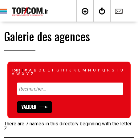
Galerie des agences
Tous
|
#
A
B
C
D
E
F
G
H
I
J
K
L
M
N
O
P
Q
R
S
T
U
V
W
X
Y
Z
There are 7 names in this directory beginning with the letter
Z.