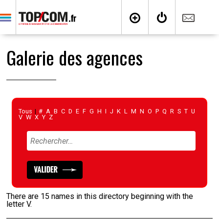
Galerie des agences
Tous
|
#
A
B
C
D
E
F
G
H
I
J
K
L
M
N
O
P
Q
R
S
T
U
V
W
X
Y
Z
There are 15 names in this directory beginning with the
letter V.