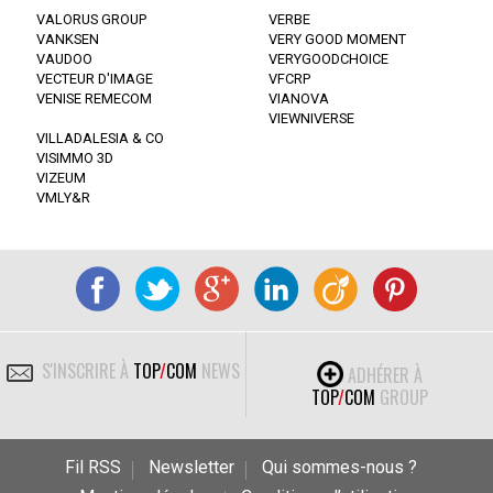
VALORUS GROUP
VERBE
VANKSEN
VERY GOOD MOMENT
VAUDOO
VERYGOODCHOICE
VECTEUR D'IMAGE
VFCRP
VENISE REMECOM
VIANOVA
VIEWNIVERSE
VILLADALESIA & CO
VISIMMO 3D
VIZEUM
VMLY&R
S'INSCRIRE À
TOP
/
COM
NEWS
ADHÉRER À
TOP
/
COM
GROUP
Fil RSS
Newsletter
Qui sommes-nous ?