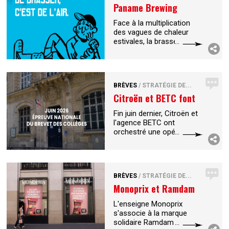
Paname Brewing
Company signe la
Face à la multiplication
campagne...
des vagues de chaleur
estivales, la brasserie
artisanale Paname
Brewing Company
s'associe à l'agence
Homerun Creative Things
BRÈVES
/
STRATÉGIE DE...
pour lancer « Paname au
...
Citroën et BETC font
du street...
Fin juin dernier, Citroën et
l'agence BETC ont
orchestré une opération
de street marketing devant
les collèges lors de
l’épreuve du Brevet.
Plusieurs Citroën Ami ont
BRÈVES
/
STRATÉGIE DE...
été
...
Monoprix et Ramdam
Social surfent sur...
L'enseigne Monoprix
s'associe à la marque
solidaire Ramdam Social