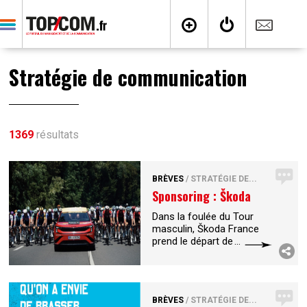
Stratégie de communication
1369
résultats
BRÈVES
/
STRATÉGIE DE...
Sponsoring : Škoda
prolonge son...
Dans la foulée du Tour
masculin, Škoda France
prend le départ de la 5ᵉ
édition du Tour de France
Femmes avec Zwift en
tant que partenaire officiel
et parrain du maillot vert.
...
BRÈVES
/
STRATÉGIE DE...