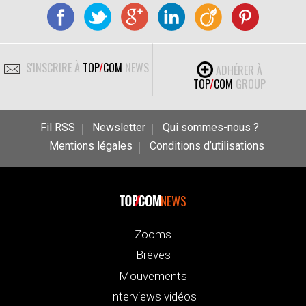
S'INSCRIRE À
TOP
/
COM
NEWS
ADHÉRER À
TOP
/
COM
GROUP
Fil RSS
Newsletter
Qui sommes-nous ?
Mentions légales
Conditions d’utilisations
NEWS
Zooms
Brèves
Mouvements
Interviews vidéos