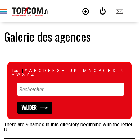
Galerie des agences
Tous
|
#
A
B
C
D
E
F
G
H
I
J
K
L
M
N
O
P
Q
R
S
T
U
V
W
X
Y
Z
There are 9 names in this directory beginning with the letter
U.