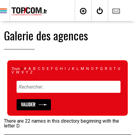
Galerie des agences
Tous
|
#
A
B
C
D
E
F
G
H
I
J
K
L
M
N
O
P
Q
R
S
T
U
V
W
X
Y
Z
There are 22 names in this directory beginning with the
letter D.