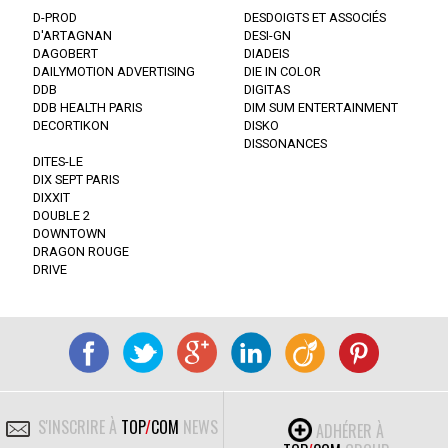
D-PROD
DESDOIGTS ET ASSOCIÉS
D'ARTAGNAN
DESI-GN
DAGOBERT
DIADEIS
DAILYMOTION ADVERTISING
DIE IN COLOR
DDB
DIGITAS
DDB HEALTH PARIS
DIM SUM ENTERTAINMENT
DECORTIKON
DISKO
DISSONANCES
DITES-LE
DIX SEPT PARIS
DIXXIT
DOUBLE 2
DOWNTOWN
DRAGON ROUGE
DRIVE
S'INSCRIRE À
TOP
/
COM
NEWS
ADHÉRER À