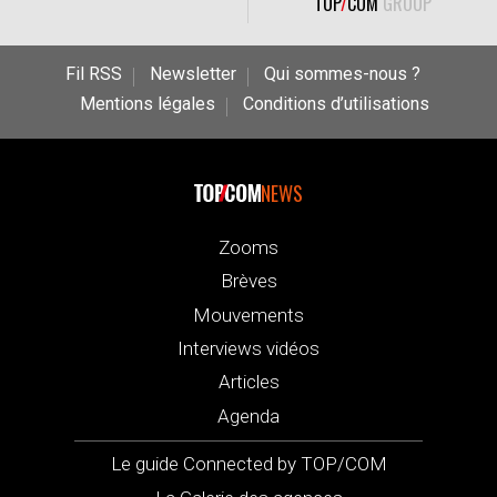
TOP
/
COM
GROUP
Fil RSS
Newsletter
Qui sommes-nous ?
Mentions légales
Conditions d’utilisations
NEWS
Zooms
Brèves
Mouvements
Interviews vidéos
Articles
Agenda
Le guide Connected by TOP/COM