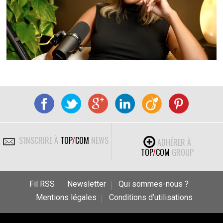
S'INSCRIRE À
TOP
/
COM
NEWS
ADHÉRER À
TOP
/
COM
GROUP
Fil RSS
Newsletter
Qui sommes-nous ?
Mentions légales
Conditions d’utilisations