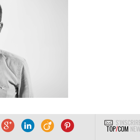
S'INSCRIR
TOP
/
COM
NEW