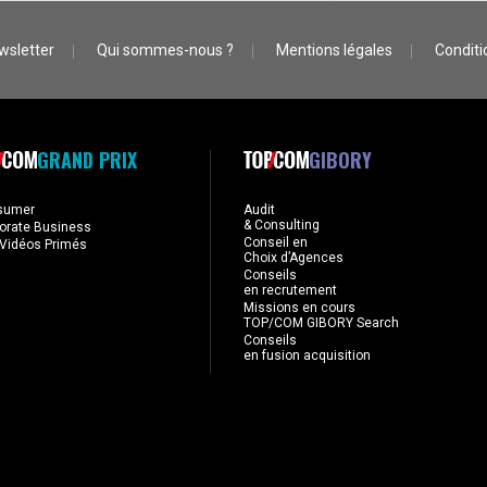
wsletter
Qui sommes-nous ?
Mentions légales
Conditio
GRAND PRIX
GIBORY
sumer
Audit
& Consulting
orate Business
Conseil en
Vidéos Primés
Choix d’Agences
Conseils
en recrutement
Missions en cours
TOP/COM GIBORY Search
Conseils
en fusion acquisition