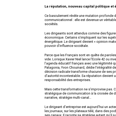
La réputation, nouveau capital politique e
Ce basculement révèle une mutation profonde de
communicationnel : elle est devenue un véritabl
sociétés.
Les dirigeants sont attendus comme des figures 
économique. Certains s’impliquent sur les sujets d
énergétique. Le dirigeant devient « opinion make
pouvoir d’influence sociétale.
Parce que les Français sont en quête de paroles f
vide. Lorsque Xavier Niel lance l’Ecole 42 ou invest
l’agenda éducatif français avec une légitimité q
Patagonia, Yvon Chouinard, dédie l’intégralité de
décision radicale transforme chacune de ses pr
d’autorité incontestable. Sa réputation devient u
responsabilité des entreprises.
Mais cette transformation ne s’improvise pas. 
stratégique de communication à la croisée de diff
narrative, stratégie multi-canal…
Le dirigeant d’entreprise est aujourd’hui un acteu
les journaux, sur les plateaux télé, dans des po
ses canaux. Il raconte sa stratégie autant qu’il