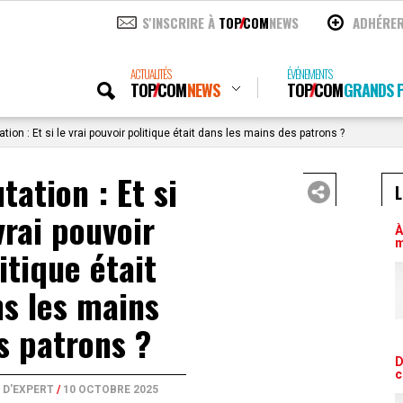
S'INSCRIRE À
TOP
COM
NEWS
ADHÉRE
ACTUALITÉS
ÉVÉNEMENTS
TOP
COM
NEWS
TOP
COM
GRANDS P
tion : Et si le vrai pouvoir politique était dans les mains des patrons ?
tation : Et si
L
vrai pouvoir
À
m
itique était
s les mains
s patrons ?
D
c
 D'EXPERT
/
10 OCTOBRE 2025