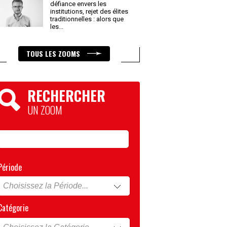
défiance envers les
institutions, rejet des élites
traditionnelles : alors que
les
...
TOUS LES ZOOMS
RECHERCHER
UN ZOOM
Période
Catégorie