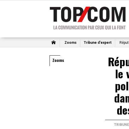
Zooms
Tribune d'expert
Réputa
Répu
Zooms
le 
pol
dan
de
TRIBUNE