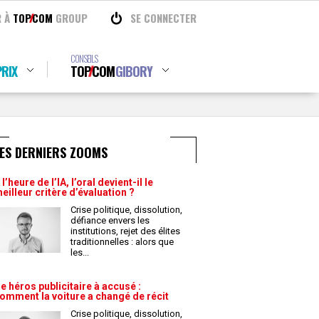
R À
TOP
COM
GROUP
SE CONNECTER
CONSEILS
RIX
TOP
COM
GIBORY
ES DERNIERS ZOOMS
 l’heure de l’IA, l’oral devient-il le
eilleur critère d’évaluation ?
Crise politique, dissolution,
défiance envers les
institutions, rejet des élites
traditionnelles : alors que
les
...
e héros publicitaire à accusé :
omment la voiture a changé de récit
Crise politique, dissolution,