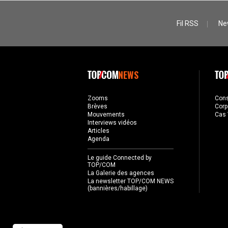
Fil RSS
Ne
NEWS
Zooms
Con
Brèves
Corp
Mouvements
Cas 
Interviews vidéos
Articles
Agenda
Le guide Connected by
TOP/COM
La Galerie des agences
La newsletter TOP/COM NEWS
(bannières/habillage)