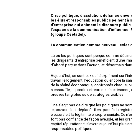
Crise politique, dissolution, défiance envers 
les élus et responsables publics peinent à 
d’entreprise qui animent le discours public
l’espace de la communication d’influence. 
(groupe Ceetadel).
La communication comme nouveau levier d
Là où les politiques sont perçus comme désincar
les dirigeants d’entreprise bénéficient d’une image
d’abord perçue dans l’action, et désormais dans
Aujourd’hui, ce sont eux qui s’expriment sur l’inte
travail, le logement, l’éducation ou encore la sa
de la réalité économique, confrontés chaque jour
s’essouffle, la parole entrepreneuriale résonne
preuves tangibles ou de stratégies visibles.
Il ne s’agit pas de dire que les politiques ne sont
le pouvoir s’est déplacé : il est passé du registr
électorale à la légitimité entrepreneuriale. Ce n’e
font pas confiance de façon aveugle, et les grand
capital réputationnel s’avère aujourd’hui plus acti
responsables politiques.