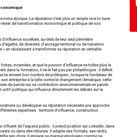
t économique
 notre époque. La réputation n’est plus un simple nice to have
e levier de transformation économique et politique de nos
d’influence sociétale, au-delà de leur seul périmètre
’égalité, de diversité, d’ancrage territorial ou de transition
r » en réussissant à transformer sa réputation en véritable
ortes, incarnées, et que le pouvoir d’influence ne tolère plus le
it dans la formation, il ne le fait pas par philanthropie : il définit
ue lui envient bon nombre de politiques ; lorsque le fondateur de
 son entreprise à la lutte contre le changement climatique, cette
ises de parole sur sa contribution environnementale en parole
n actif politique qui influence directement les débats sur la
Construire ou développer sa réputation nécessite une approche
érentes expertises : territoire d’influence, construction
r influent de l’espace public : il prend position sur LinkedIn, dans
dcasts ou dans des tribunes. Il adapte ses formats, ses récits,
 justifie ses choix. Il engage sa marque employeur comme sa