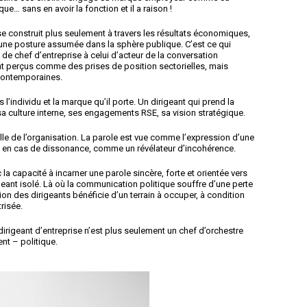
que… sans en avoir la fonction et il a raison !
 se construit plus seulement à travers les résultats économiques,
t une posture assumée dans la sphère publique. C’est ce qui
 de chef d’entreprise à celui d’acteur de la conversation
t perçus comme des prises de position sectorielles, mais
contemporaines.
s l’individu et la marque qu’il porte. Un dirigeant qui prend la
 culture interne, ses engagements RSE, sa vision stratégique.
lle de l’organisation. La parole est vue comme l’expression d’une
Ou, en cas de dissonance, comme un révélateur d’incohérence.
a capacité à incarner une parole sincère, forte et orientée vers
igeant isolé. Là où la communication politique souffre d’une perte
ion des dirigeants bénéficie d’un terrain à occuper, à condition
risée.
e dirigeant d’entreprise n’est plus seulement un chef d’orchestre
nt – politique.