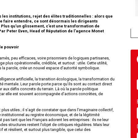
les institutions, rejet des élites traditionnelles : alors que
se faire entendre, ce sont désormais les dirigeants
. Plus qu’un glissement, c’est une transformation de
Par Peter Even, Head of Réputation de l’agence Monet
e pouvoir
nés, peu efficaces, voire prisonniers de logiques partisanes,
 plus opérationnelle, crédible, et surtout : utile. Cette utilité,
 la parole, crée un nouvel espace d’autorité symbolique.
lligence artificielle, la transition écologique, la transformation du
nté mentale. Leur parole porte parce qu’ils sont au contact direct
 aux défis concrets du terrain. Là où la parole politique
, car elle est souvent accompagnée d’actions concrètes, de
 plus utiles ; il s’agit de constater que dans l’imaginaire collectif,
e institutionnel au registre économique, et de la légitimité
st pas tant que les Français adorent les entreprises : ils ne leur
es structures restent l’objet de critiques régulières. Mais leur
f et résilient, et surtout plus tangible, que celui des