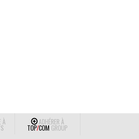
E À
ADHÉRER À
S
TOP
/
COM
GROUP