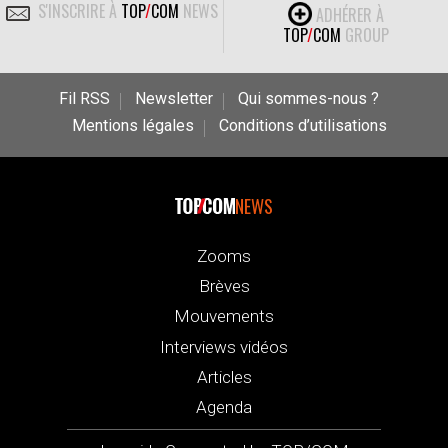
S'INSCRIRE À
TOP
/
COM
NEWS
ADHÉRER À
TOP
/
COM
GROUP
Fil RSS
Newsletter
Qui sommes-nous ?
Mentions légales
Conditions d’utilisations
NEWS
Zooms
Brèves
Mouvements
Interviews vidéos
Articles
Agenda