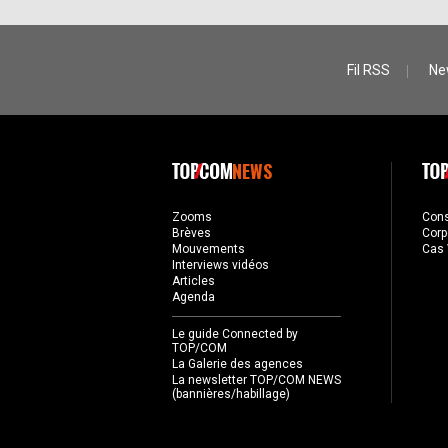
Fil RSS
Ne
NEWS
Zooms
Con
Brèves
Corp
Mouvements
Cas 
Interviews vidéos
Articles
Agenda
Le guide Connected by
TOP/COM
La Galerie des agences
La newsletter TOP/COM NEWS
(bannières/habillage)