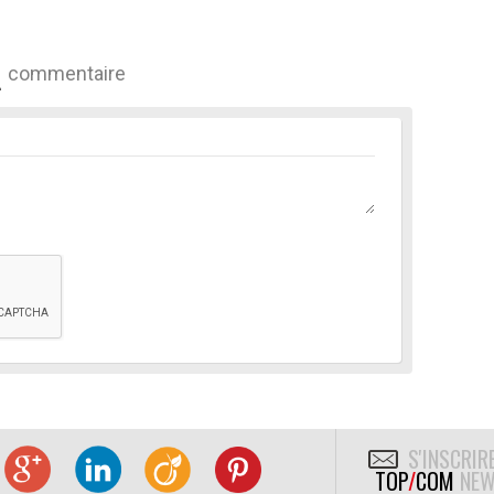
commentaire
S'INSCRIR
TOP
/
COM
NEW