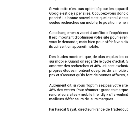
Si votre site n’est pas optimisé pour les appar
Google est déjà pénalisé. Occupez-vous donc de
priorité. La bonne nouvelle est que le recul des 
seules recherches sur mobile, le positionnement 
Ces changements visent à améliorer l’expérience 
Il est important d’optimiser votre site pour le 
vous le demande, mais bien pour offrir à vos cli
ils utilisent un appareil mobile.
Des études montrent que, de plus en plus, les c
sur mobile. Quand on regarde le cycle d’achat,
amorcer des recherches et 46% utilisent exclusi
propres études montrent que près de la moitié 
prix et s’assurer qu’ils font de bonnes affaires, 
Autrement dit, si vous n’optimisez pas votre si
46% des ventes. Pour résumer : grandes marques 
rendre leurs sites « mobile friendly » s’ils veulen
meilleurs défenseurs de leurs marques.
Par Pascal Gayat, directeur France de Tradedoub