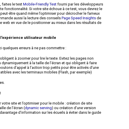
, faites le test
Mobile-Friendly Test
fourni par les développeurs
e fonctionnalité. Si votre site échoue à ce test, vous devrez le
ez peut-être quand même l’optimiser pour décrocher le fameux
commande aussi la lecture des conseils
Page Speed Insights
de
 web en vue de le positionner au mieux dans les résultats de
 l’expérience utilisateur mobile
ci quelques erreurs à ne pas commettre :
 obligent à zoomer pour lire le texte. Evitez les pages non
dynamiquement à la taille de l’écran et qui obligent à faire
outons d’appel à l’action trop petits pour être activés d’une
patibles avec les terminaux mobiles (Flash, par exemple)
es.
t
otre site et l’optimiser pour le mobile : création de site
lle de l’écran (
dynamic serving
) ou création d’une version
davantage d’information sur les écueils à éviter dans le guide