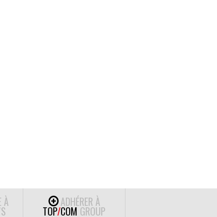
E À
ADHÉRER À
S
TOP
/
COM
GROUP