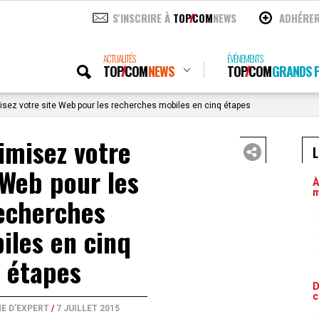
S'INSCRIRE À
TOP
COM
NEWS
ADHÉRE
ACTUALITÉS
ÉVÉNEMENTS
TOP
COM
NEWS
TOP
COM
GRANDS P
sez votre site Web pour les recherches mobiles en cinq étapes
imisez votre
L
 Web pour les
À
m
echerches
iles en cinq
étapes
D
c
E D'EXPERT
/
7 JUILLET 2015