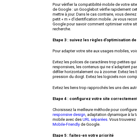
Pour vérifier la compatibilité mobile de votre site
de Google : un Googlebot vérifie rapidement cett
mettre à jour. Dans le cas contraire, vous devr
petit « m » d’identification mobile. Je vous re
Google pour savoir comment optimiser votre site
recherche.
Etape 3 : suivez les règles d’optimisation de
Pour adapter votre site aux usages mobiles, voi
Evitez les polices de caractères trop petites qui
responsives, les contenus qui ne s’adaptent pas 
défiler horizontalement ou à zoomer. Evitez les b
pression du doigt. Evitez les logiciels non com
Evitez les liens trop rapprochés les uns des autr
Etape 4 : configurez votre site correctemen
Choisissez la meilleure méthode pour configurer v
responsive design
, adaptation dynamique à la tai
mobile avec des
URL séparées
. Vous trouverez 
Mobile-Friendly
de Google.
Etape 5 : faites-en votre priorité