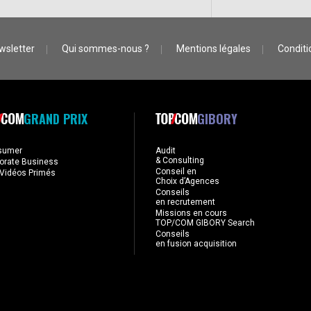
wsletter
Qui sommes-nous ?
Mentions légales
Conditio
GRAND PRIX
GIBORY
sumer
Audit
& Consulting
orate Business
Conseil en
Vidéos Primés
Choix d’Agences
Conseils
en recrutement
Missions en cours
TOP/COM GIBORY Search
Conseils
en fusion acquisition