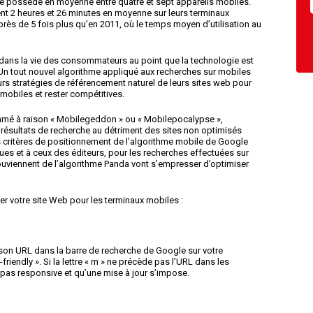
e possède en moyenne entre quatre et sept appareils mobiles.
nt 2 heures et 26 minutes en moyenne sur leurs terminaux
près de 5 fois plus qu’en 2011, où le temps moyen d’utilisation au
 dans la vie des consommateurs au point que la technologie est
. Un tout nouvel algorithme appliqué aux recherches sur mobiles
rs stratégies de référencement naturel de leurs sites web pour
 mobiles et rester compétitives.
mmé à raison « Mobilegeddon » ou « Mobilepocalypse »,
es résultats de recherche au détriment des sites non optimisés
s critères de positionnement de l’algorithme mobile de Google
es et à ceux des éditeurs, pour les recherches effectuées sur
ouviennent de l’algorithme Panda vont s’empresser d’optimiser
 votre site Web pour les terminaux mobiles :
r son URL dans la barre de recherche de Google sur votre
friendly ». Si la lettre « m » ne précède pas l’URL dans les
st pas responsive et qu’une mise à jour s’impose.