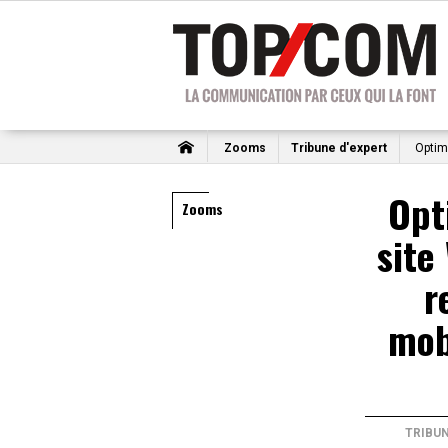
Zooms
Tribune d'expert
Optimi
Opt
Zooms
site
r
mob
TRIBUN