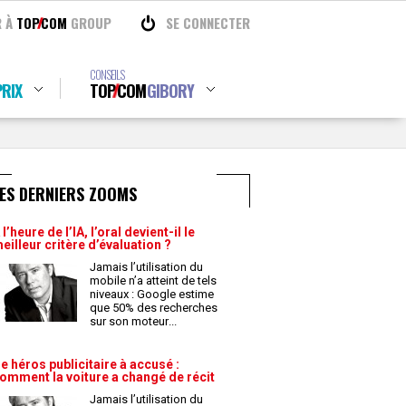
R À
TOP
COM
GROUP
SE CONNECTER
CONSEILS
RIX
TOP
COM
GIBORY
ES DERNIERS ZOOMS
 l’heure de l’IA, l’oral devient-il le
eilleur critère d’évaluation ?
Jamais l’utilisation du
mobile n’a atteint de tels
niveaux : Google estime
que 50% des recherches
sur son moteur
...
e héros publicitaire à accusé :
omment la voiture a changé de récit
Jamais l’utilisation du