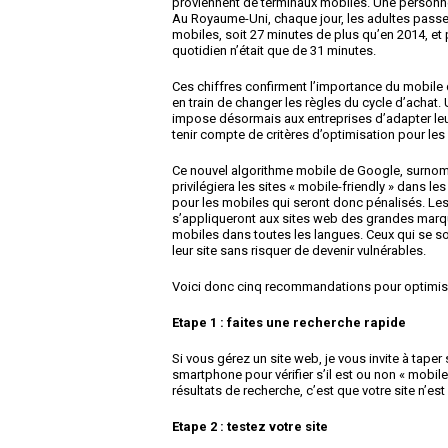
proviennent de terminaux mobiles. Une personn
Au Royaume-Uni, chaque jour, les adultes passe
mobiles, soit 27 minutes de plus qu’en 2014, et 
quotidien n’était que de 31 minutes.
Ces chiffres confirment l’importance du mobile
en train de changer les règles du cycle d’achat
impose désormais aux entreprises d’adapter leu
tenir compte de critères d’optimisation pour les
Ce nouvel algorithme mobile de Google, surno
privilégiera les sites « mobile-friendly » dans l
pour les mobiles qui seront donc pénalisés. Le
s’appliqueront aux sites web des grandes marqu
mobiles dans toutes les langues. Ceux qui se s
leur site sans risquer de devenir vulnérables.
Voici donc cinq recommandations pour optimiser
Etape 1 : faites une recherche rapide
Si vous gérez un site web, je vous invite à tape
smartphone pour vérifier s’il est ou non « mobile-
résultats de recherche, c’est que votre site n’e
Etape 2 : testez votre site