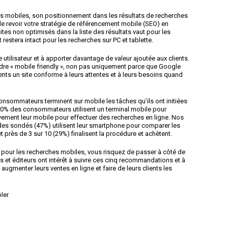
eils mobiles, son positionnement dans les résultats de recherches
 revoir votre stratégie de référencement mobile (SEO) en
sites non optimisés dans la liste des résultats vaut pour les
restera intact pour les recherches sur PC et tablette.
utilisateur et à apporter davantage de valeur ajoutée aux clients.
rendre « mobile friendly », non pas uniquement parce que Google
ents un site conforme à leurs attentes et à leurs besoins quand
onsommateurs terminent sur mobile les tâches qu’ils ont initiées
 50% des consommateurs utilisent un terminal mobile pour
vement leur mobile pour effectuer des recherches en ligne. Nos
des sondés (47%) utilisent leur smartphone pour comparer les
et près de 3 sur 10 (29%) finalisent la procédure et achètent.
te pour les recherches mobiles, vous risquez de passer à côté de
et éditeurs ont intérêt à suivre ces cinq recommandations et à
t augmenter leurs ventes en ligne et faire de leurs clients les
ler