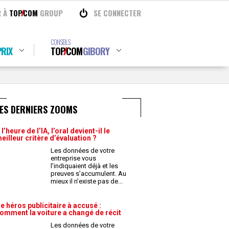
R À
TOP
COM
GROUP
SE CONNECTER
CONSEILS
RIX
TOP
COM
GIBORY
ES DERNIERS ZOOMS
 l’heure de l’IA, l’oral devient-il le
eilleur critère d’évaluation ?
Les données de votre
entreprise vous
l’indiquaient déjà et les
preuves s’accumulent. Au
mieux il n’existe pas de
...
e héros publicitaire à accusé :
omment la voiture a changé de récit
Les données de votre