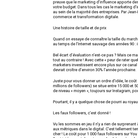
preuve que le marketing d’influence apporte des 
votre budget. Dans tous les cas le marketing d’
au sein de la majorité des entreprises. Par Jean
commerce et transformation digitale.
Une histoire de taille et de prix
Quand on essaye de connaître la taille du marché
au temps de l’Internet sauvage des années 90 : il
Bel écart d’évaluation n’est-ce pas ? Mais ce ma
tout au contraire ! Avec cette « peur de rater q
marketers investissent encore plus sur ce canal
devrait croître d’environ 30% l’année prochaine.
Juste pour vous donner un ordre d’idée, le coût d
millions de followers) se situe entre 15 000 et 5
de niveau « moyen », toujours sur Instagram, pou
Pourtant, il y a quelque chose de pourri au roya
Les faux followers, c’est donné !
Vu les sommes en jeu il n’y a rien de surprenant 
aux métriques dans le digital. C’est tellement ten
cher ! Le coût pour 1 000 faux followers sur You