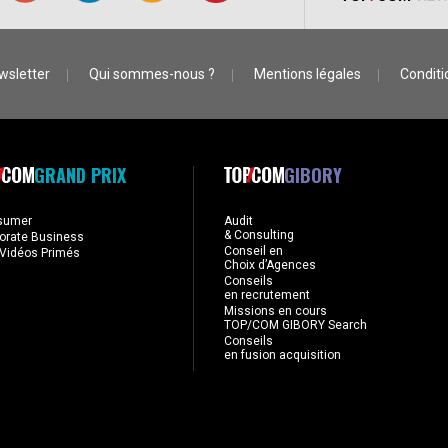
wsletter
Qui sommes-nous ?
Mentions légales
Conditio
GRAND PRIX
GIBORY
sumer
Audit
& Consulting
orate Business
Conseil en
Vidéos Primés
Choix d’Agences
Conseils
en recrutement
Missions en cours
TOP/COM GIBORY Search
Conseils
en fusion acquisition