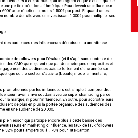
 influenceurs a été propulsé par Instagram et que c’est là que se
te une petite opération arithmétique. Pour devenir un influenceur
tir 600€ pour récolter au moins 1 500€ par post. Et quand on est
son nombre de followers en investissant 1 000€ pour multiplier ses
uge
ent des audiences des influenceurs décroissent à une vitesse
nombre de followers pour l’évaluer (et il s’agit sans conteste de
 bien des CMO qui ne jurent que par des métriques composites et
d’engagement des audiences baisse fortement d’une année sur
quel que soit le secteur d’activité (beauté, mode, alimentaire,
s promotionnés par les influenceurs est simple à comprendre :
influenceur favori arrive soudain avec ce super shampoing parce
 pour la marque, ni pour l’influenceur. En outre, pour accroître leurs
éduisent de plus en plus la portée organique des audiences des
orme en une audience de 20 000.
n plein essor, qui participe encore plus à cette baisse des
vestisseurs en marketing d’influence, les taux de faux followers
e, 32% pour Pampers ou à... 78% pour Ritz-Carlton.