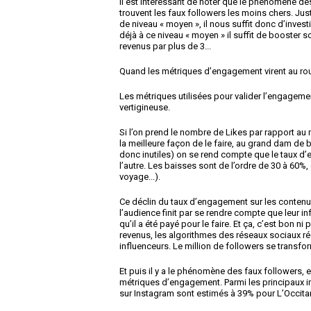
Il est intéressant de noter que le phénomène des
trouvent les faux followers les moins chers. Jus
de niveau « moyen », il nous suffit donc d’inves
déjà à ce niveau « moyen » il suffit de booster 
revenus par plus de 3...
Quand les métriques d’engagement virent au ro
Les métriques utilisées pour valider l’engagem
vertigineuse.
Si l’on prend le nombre de Likes par rapport au 
la meilleure façon de le faire, au grand dam de
donc inutiles) on se rend compte que le taux 
l’autre. Les baisses sont de l’ordre de 30 à 60%, 
voyage...).
Ce déclin du taux d’engagement sur les contenu
l’audience finit par se rendre compte que leur 
qu’il a été payé pour le faire. Et ça, c’est bon ni
revenus, les algorithmes des réseaux sociaux r
influenceurs. Le million de followers se transf
Et puis il y a le phénomène des faux followers, e
métriques d’engagement. Parmi les principaux in
sur Instagram sont estimés à 39% pour L’Occitan