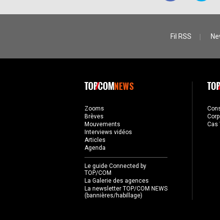
Fil RSS
Ne
NEWS
Zooms
Con
Brèves
Corp
Mouvements
Cas 
Interviews vidéos
Articles
Agenda
Le guide Connected by
TOP/COM
La Galerie des agences
La newsletter TOP/COM NEWS
(bannières/habillage)