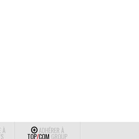
E À
ADHÉRER À
S
TOP
/
COM
GROUP