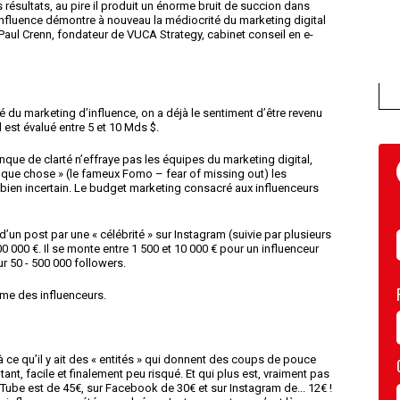
résultats, au pire il produit un énorme bruit de succion dans
influence démontre à nouveau la médiocrité du marketing digital
-Paul Crenn, fondateur de VUCA Strategy, cabinet conseil en e-
 du marketing d’influence, on a déjà le sentiment d’être revenu
 est évalué entre 5 et 10 Mds $.
nque de clarté n’effraye pas les équipes du marketing digital,
uelque chose » (le fameux Fomo – fear of missing out) les
 bien incertain. Le budget marketing consacré aux influenceurs
’un post par une « célébrité » sur Instagram (suivie par plusieurs
00 000 €. Il se monte entre 1 500 et 10 000 € pour un influenceur
r 50 - 500 000 followers.
ume des influenceurs.
à ce qu’il y ait des « entités » qui donnent des coups de pouce
tant, facile et finalement peu risqué. Et qui plus est, vraiment pas
 Tube est de 45€, sur Facebook de 30€ et sur Instagram de... 12€ !