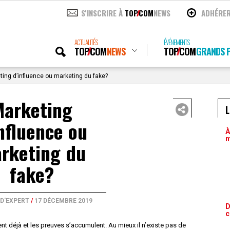
S'INSCRIRE À
TOP
COM
NEWS
ADHÉRE
ACTUALITÉS
ÉVÉNEMENTS
TOP
COM
NEWS
TOP
COM
GRANDS P
ing d’influence ou marketing du fake?
Marketing
L
influence ou
À
m
rketing du
fake?
 D'EXPERT
/
17 DÉCEMBRE 2019
D
c
nt déjà et les preuves s’accumulent. Au mieux il n’existe pas de