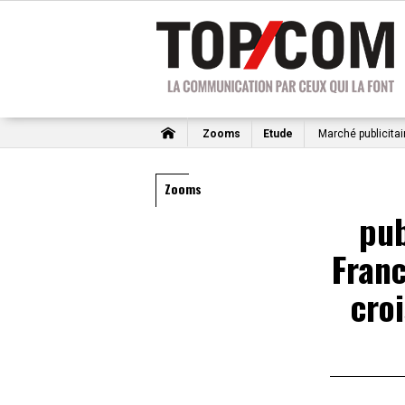
Zooms
Etude
Marché publicitai
Zooms
pub
Franc
cro