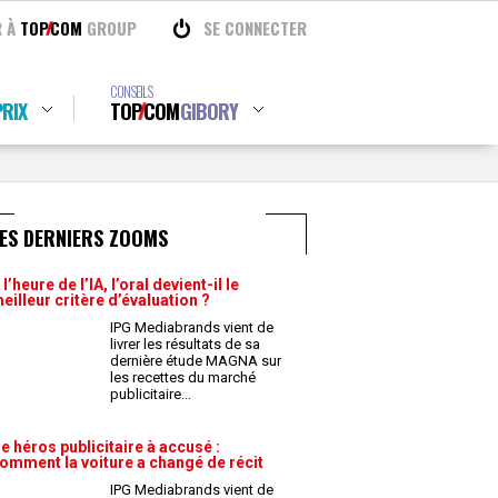
R À
TOP
COM
GROUP
SE CONNECTER
CONSEILS
RIX
TOP
COM
GIBORY
ES DERNIERS ZOOMS
 l’heure de l’IA, l’oral devient-il le
eilleur critère d’évaluation ?
IPG Mediabrands vient de
livrer les résultats de sa
dernière étude MAGNA sur
les recettes du marché
publicitaire
...
e héros publicitaire à accusé :
omment la voiture a changé de récit
IPG Mediabrands vient de