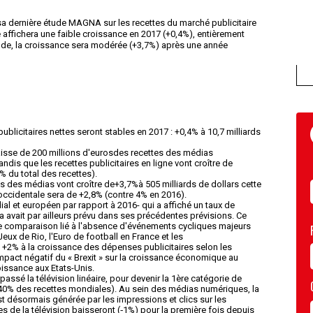
 sa dernière étude MAGNA sur les recettes du marché publicitaire
 affichera une faible croissance en 2017 (+0,4%), entièrement
de, la croissance sera modérée (+3,7%) après une année
ublicitaires nettes seront stables en 2017 : +0,4% à 10,7 milliards
baisse de 200 millions d'eurosdes recettes des médias
tandis que les recettes publicitaires en ligne vont croître de
% du total des recettes).
es des médias vont croître de+3,7%à 505 milliards de dollars cette
ccidentale sera de +2,8% (contre 4% en 2016).
l et européen par rapport à 2016- qui a affiché un taux de
 avait par ailleurs prévu dans ses précédentes prévisions. Ce
de comparaison lié à l'absence d'événements cycliques majeurs
Jeux de Rio, l'Euro de football en France et les
 +2% à la croissance des dépenses publicitaires selon les
'impact négatif du « Brexit » sur la croissance économique au
oissance aux Etats-Unis.
sé la télévision linéaire, pour devenir la 1ère catégorie de
(40% des recettes mondiales). Au sein des médias numériques, la
st désormais générée par les impressions et clics sur les
es de la télévision baisseront (‑1%) pour la première fois depuis