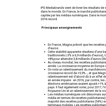
IPG Mediabrands vient de livrer les résultats de
dans le monde. En France, le marché publicitaire
captée par les médias numériques. Dans le mon
2016 record.
Principaux enseignements
En France, Magna prévoit que les recettes p
d'euros.
Cette stabilité apparente résultera d'une 
traditionnels (-3% à 6,9 milliards d'euros), 
+8%pour atteindre 3,8 milliards d'euros (36
Au niveau mondial, les recettes publicitair
année. La croissance moyenne en Europe o
On note un ralentissement du marchémondia
croissance record de +5,9% -, et que Magna
ralentissement est d'abord dû à un effet 
en année impaire : en 2016, par contre, les 
élections américaines avaient ajouté +1% à
pays. Il faut également noter, pour 2017, l
Royaume Uni et un ralentissement de la cr
Les médias numériques ont désormais surpas
média en termes de recettes publicitaires
majorité des recettes publicitaires (54%) e
terminaux mobiles. Les recettes publicitair