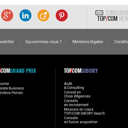
S'INSCRIR
TOP
/
COM
NEW
wsletter
Qui sommes-nous ?
Mentions légales
Conditio
GRAND PRIX
GIBORY
sumer
Audit
& Consulting
orate Business
Conseil en
Vidéos Primés
Choix d’Agences
Conseils
en recrutement
Missions en cours
TOP/COM GIBORY Search
Conseils
en fusion acquisition