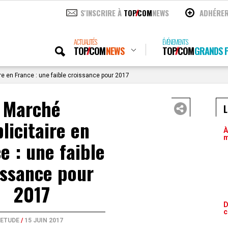
S'INSCRIRE À
TOP
COM
NEWS
ADHÉRE
ACTUALITÉS
ÉVÉNEMENTS
TOP
COM
NEWS
TOP
COM
GRANDS P
re en France : une faible croissance pour 2017
Marché
L
licitaire en
À
m
e : une faible
issance pour
2017
D
c
ETUDE
/
15 JUIN 2017