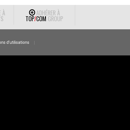
E À
ADHÉRER À
S
TOP
/
COM
GROUP
ns d’utilisations