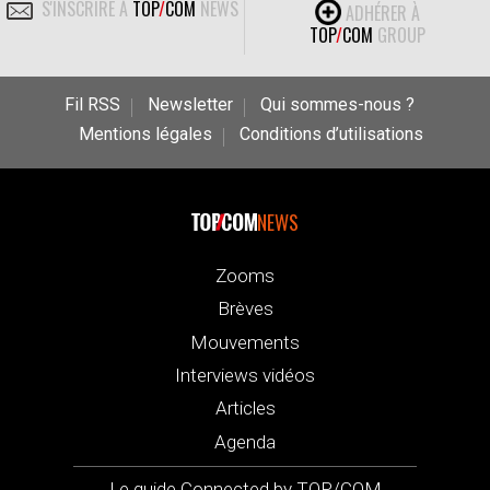
S'INSCRIRE À
TOP
/
COM
NEWS
ADHÉRER À
TOP
/
COM
GROUP
Fil RSS
Newsletter
Qui sommes-nous ?
Mentions légales
Conditions d’utilisations
NEWS
Zooms
Brèves
Mouvements
Interviews vidéos
Articles
Agenda
Le guide Connected by TOP/COM