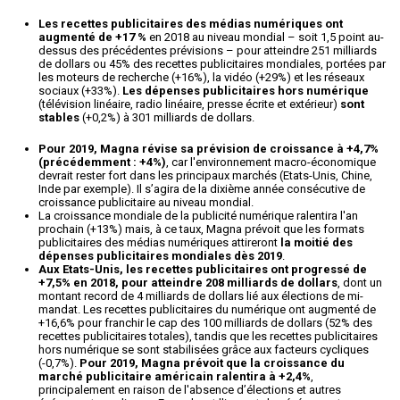
Les recettes publicitaires des médias numériques ont
augmenté de +17 %
en 2018 au niveau mondial – soit 1,5 point au-
dessus des précédentes prévisions – pour atteindre 251 milliards
de dollars ou 45% des recettes publicitaires mondiales, portées par
les moteurs de recherche (+16%), la vidéo (+29%) et les réseaux
sociaux (+33%).
Les dépenses publicitaires hors numérique
(télévision linéaire, radio linéaire, presse écrite et extérieur)
sont
stables
(+0,2%) à 301 milliards de dollars.
Pour 2019, Magna révise sa prévision de croissance à +4,7%
(précédemment : +4%)
, car l'environnement macro-économique
devrait rester fort dans les principaux marchés (Etats-Unis, Chine,
Inde par exemple). Il s’agira de la dixième année consécutive de
croissance publicitaire au niveau mondial.
La croissance mondiale de la publicité numérique ralentira l'an
prochain (+13%) mais, à ce taux, Magna prévoit que les formats
publicitaires des médias numériques attireront
la moitié des
dépenses publicitaires mondiales dès 2019
.
Aux Etats-Unis, les recettes publicitaires ont progressé de
+7,5% en 2018, pour atteindre 208 milliards de dollars
, dont un
montant record de 4 milliards de dollars lié aux élections de mi-
mandat. Les recettes publicitaires du numérique ont augmenté de
+16,6% pour franchir le cap des 100 milliards de dollars (52% des
recettes publicitaires totales), tandis que les recettes publicitaires
hors numérique se sont stabilisées grâce aux facteurs cycliques
(-0,7%).
Pour 2019, Magna prévoit que la croissance du
marché publicitaire américain ralentira à +2,4%
,
principalement en raison de l'absence d’élections et autres