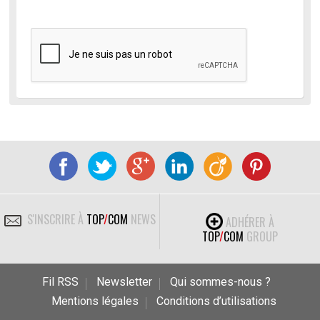
S'INSCRIRE À
TOP
/
COM
NEWS
ADHÉRER À
TOP
/
COM
GROUP
Fil RSS
Newsletter
Qui sommes-nous ?
Mentions légales
Conditions d’utilisations