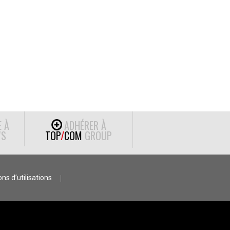
E À
ADHÉRER À
S
TOP
/
COM
GROUP
ns d’utilisations