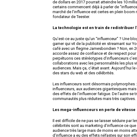
de dollars en 2017 pourrait atteindre les 10 mill
certains commencent déjà à parler de “influencer
marché de l’influence est certes en plein boom ma
fondateur de Teester.
La technologie est en train de redistribuer l
Qu’est-ce au juste qu’un “influenceur” ? Une b
gamer qui vit de la publicité en streamant sur Y
café avec un flegme Jamesbondien ? Non, en 2018
accorde assez de confiance et de respect pou
perpétuons ces stéréotypes d’influenceurs c’es
collaborations avec les personnalités les plus vi
audiences. Mais ça, c’était avant. Aujourd’hui le d
des stars du web et des célébrités.
Les influenceurs sont désormais polymorphes : 
influenceurs, aux audiences gigantesques mais d
des effets de l’influencer fatigue. De l’autre se
communautés plus réduites mais très captives.
Les mega-influenceurs en perte de vitesse
Il est difficile de ne pas se laisser séduire pa
célébrités sont au marketing d’influence ce que 
audience très large mais de moins en moins atte
d’influence a eu des effets néfastes sur son effi