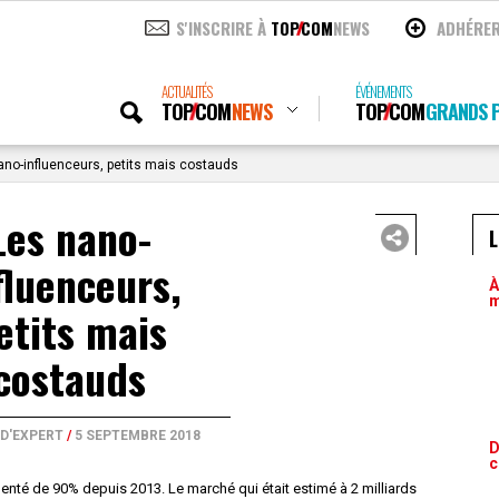
S'INSCRIRE À
TOP
COM
NEWS
ADHÉRE
ACTUALITÉS
ÉVÉNEMENTS
TOP
COM
NEWS
TOP
COM
GRANDS P
no-influenceurs, petits mais costauds
Les nano-
L
fluenceurs,
À
m
etits mais
costauds
 D'EXPERT
/
5 SEPTEMBRE 2018
D
c
nté de 90% depuis 2013. Le marché qui était estimé à 2 milliards