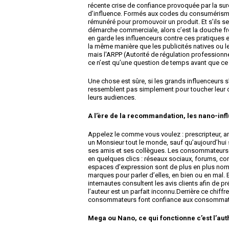
récente crise de confiance provoquée par la 
d’influence. Formés aux codes du consumérisme,
rémunéré pour promouvoir un produit. Et s’ils s
démarche commerciale, alors c’est la douche fro
en garde les influenceurs contre ces pratiques e
la même manière que les publicités natives ou le
mais l'ARPP (Autorité de régulation professionne
ce n’est qu’une question de temps avant que ce 
Une chose est sûre, si les grands influenceurs s
ressemblent pas simplement pour toucher leur c
leurs audiences.
A l’ère de la recommandation, les nano-inf
Appelez le comme vous voulez : prescripteur, a
un Monsieur tout le monde, sauf qu’aujourd’hui s
ses amis et ses collègues. Les consommateurs u
en quelques clics : réseaux sociaux, forums, c
espaces d’expression sont de plus en plus nombr
marques pour parler d’elles, en bien ou en mal. E
internautes consultent les avis clients afin de p
l’auteur est un parfait inconnu.Derrière ce chiffr
consommateurs font confiance aux consommat
Mega ou Nano, ce qui fonctionne c’est l’aut