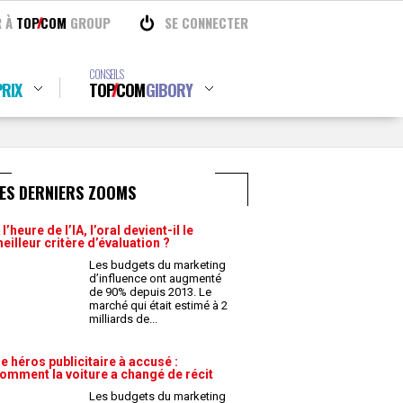
R À
TOP
COM
GROUP
SE CONNECTER
CONSEILS
RIX
TOP
COM
GIBORY
ES DERNIERS ZOOMS
 l’heure de l’IA, l’oral devient-il le
eilleur critère d’évaluation ?
Les budgets du marketing
d’influence ont augmenté
de 90% depuis 2013. Le
marché qui était estimé à 2
milliards de
...
e héros publicitaire à accusé :
omment la voiture a changé de récit
Les budgets du marketing