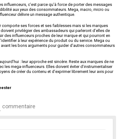
es influenceurs, c’est parce qu’à force de porter des messages
rédibilité aux yeux des consommateurs. Mega, macro, micro ou
nfluenceur délivre un message authentique.
r comporte ses forces et ses faiblesses mais si les marques
es doivent privilégier des ambassadeurs qui parleront d’elles de
sir des influenceurs proches de leur marque et qui pourront en
’identifier à leur expérience du produit ou du service. Mega ou
e en avant les bons arguments pour guider d’autres consommateurs
ujourd’hui : leur approche est sincère. Reste aux marques de ne
les mega-influenceurs. Elles doivent éviter d’instrumentaliser
s moyens de créer du contenu et d’exprimer librement leur avis pour
eester
commentaire