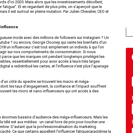
iards d’ici 2020. Mais alors que les investissements décollent,
 fatigue”. Et en regardant de plus près, on s’aperçoit que le
is il est surtout en pleine mutation. Par Julien Chevalier, CEO et
’influence
logueuse mode avec des millions de followers sur Instagram ? Un
outube ? ou encore, George Clooney qui vante les bienfaits d’un
 un influenceur c’est tout simplement un individu à qui l’on
r agir sur nos comportements de consommation. Si nous
t parce que les marques ont pendant longtemps privilégié les
sibles, essentiellement pour avoir accès à leurs très larges
igital a redistribué les cartes, et l’influence n’est plus l’apanage
d’un côté du spectre se trouvent les macro et méga-
ont les taux d’engagement, la confiance et l’impact souffrent
 trouvent les micro et nano-influenceurs qui ont accès à des
r les énormes bassins d’audience des méga-influenceurs. Mais les
la télé est aux médias : un canal hors de prix pour toucher une
ntive. D’autant que la professionnalisation du marketing
cacité. Ce que certains appellent l’influencer fatiguecaractérise la