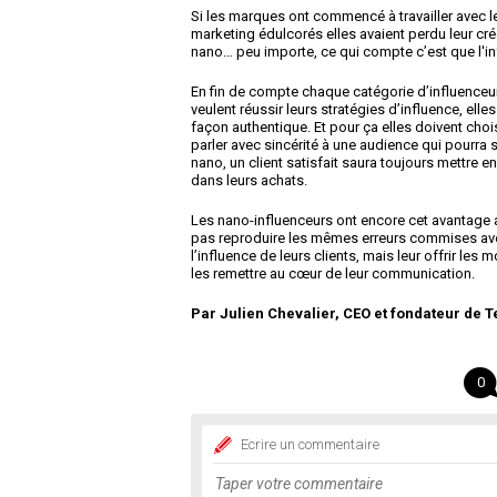
Si les marques ont commencé à travailler avec l
marketing édulcorés elles avaient perdu leur c
nano… peu importe, ce qui compte c’est que l'i
En fin de compte chaque catégorie d’influenceu
veulent réussir leurs stratégies d’influence, ell
façon authentique. Et pour ça elles doivent choi
parler avec sincérité à une audience qui pourra s
nano, un client satisfait saura toujours mettr
dans leurs achats.
Les nano-influenceurs ont encore cet avantage a
pas reproduire les mêmes erreurs commises avec 
l’influence de leurs clients, mais leur offrir le
les remettre au cœur de leur communication.
Par Julien Chevalier, CEO et fondateur de T
0
Ecrire un commentaire