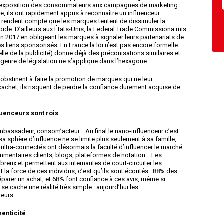
surexposition des consommateurs aux campagnes de marketing
 ils ont rapidement appris à reconnaître un influenceur
e rendent compte que les marques tentent de dissimuler la
ide. D’ailleurs aux États-Unis, la Federal Trade Commissiona mis
n 2017 en obligeant les marques à signaler leurs partenariats de
s liens sponsorisés. En France la loi n’est pas encore formelle
lle de la publicité) donne déjà des préconisations similaires et
genre de législation ne s’applique dans l’hexagone.
’obstinent à faire la promotion de marques qui ne leur
achet, ils risquent de perdre la confiance durement acquise de
luenceurs sont rois
mbassadeur, consom’acteur… Au final le nano-influenceur c’est
a sphère d’influence ne se limite plus seulement à sa famille,
ltra-connectés ont désormais la faculté d’influencer le marché
ommentaires clients, blogs, plateformes de notation… Les
eux et permettent aux internautes de court-circuiter les
t la force de ces individus, c’est qu’ils sont écoutés : 88% des
réparer un achat, et 68% font confiance à ces avis, même si
e se cache une réalité très simple : aujourd’hui les
eurs.
henticité