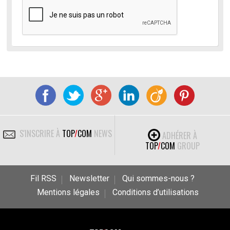
S'INSCRIRE À
TOP
/
COM
NEWS
ADHÉRER À
TOP
/
COM
GROUP
Fil RSS
Newsletter
Qui sommes-nous ?
Mentions légales
Conditions d’utilisations