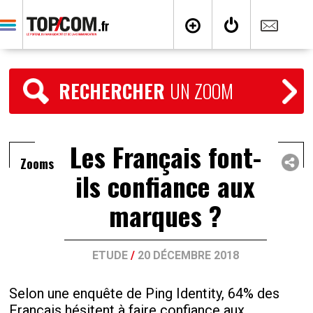
RECHERCHER
UN ZOOM
Les Français font-
Zooms
ils confiance aux
marques ?
ETUDE
/
20 DÉCEMBRE 2018
Selon une enquête de Ping Identity, 64% des
Français hésitent à faire confiance aux