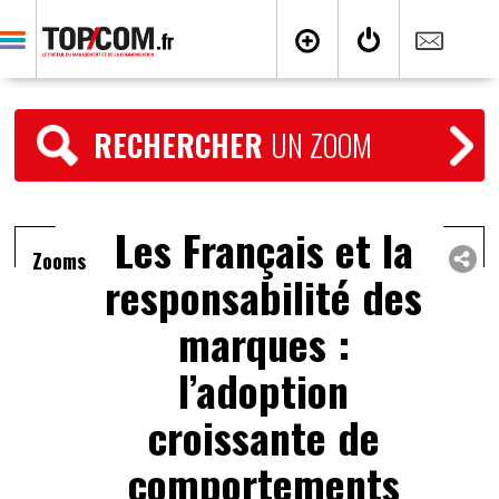
RECHERCHER
UN ZOOM
Les Français et la
Zooms
responsabilité des
marques :
l’adoption
croissante de
comportements