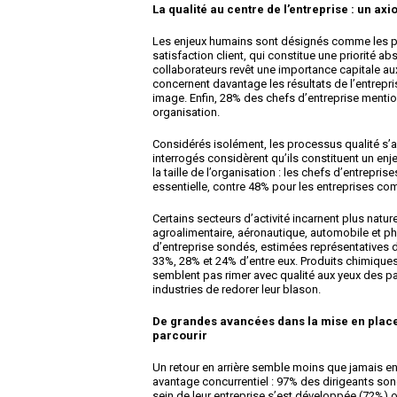
La qualité au centre de l’entreprise : un ax
Les enjeux humains sont désignés comme les plus
satisfaction client, qui constitue une priorité a
collaborateurs revêt une importance capitale au
concernent davantage les résultats de l’entrepr
image. Enfin, 28% des chefs d’entreprise menti
organisation.
Considérés isolément, les processus qualité s’a
interrogés considèrent qu’ils constituent un enj
la taille de l’organisation : les chefs d’entrepr
essentielle, contre 48% pour les entreprises com
Certains secteurs d’activité incarnent plus natu
agroalimentaire, aéronautique, automobile et ph
d’entreprise sondés, estimées représentatives 
33%, 28% et 24% d’entre eux. Produits chimiques
semblent pas rimer avec qualité aux yeux des pat
industries de redorer leur blason.
De grandes avancées dans la mise en place 
parcourir
Un retour en arrière semble moins que jamais en
avantage concurrentiel : 97% des dirigeants son
sein de leur entreprise s’est développée (72%) 