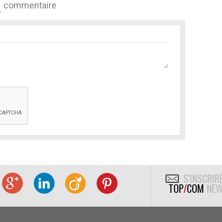
commentaire
S'INSCRIR
TOP
/
COM
NEW