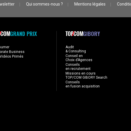
wsletter
Qui sommes-nous ?
Mentions légales
Conditio
GRAND PRIX
GIBORY
sumer
Audit
& Consulting
orate Business
Conseil en
Vidéos Primés
Choix d’Agences
Conseils
en recrutement
Missions en cours
TOP/COM GIBORY Search
Conseils
en fusion acquisition