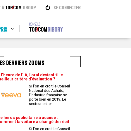
R À
TOP
COM
GROUP
SE CONNECTER
CONSEILS
RIX
TOP
COM
GIBORY
ES DERNIERS ZOOMS
 l’heure de l’IA, l’oral devient-il le
eilleur critère d’évaluation ?
Si l'on en croit le Conseil
National des Achats,
l'industrie française se
porte bien en 2019. Le
secteur est en
...
e héros publicitaire à accusé :
omment la voiture a changé de récit
Si l'on en croit le Conseil