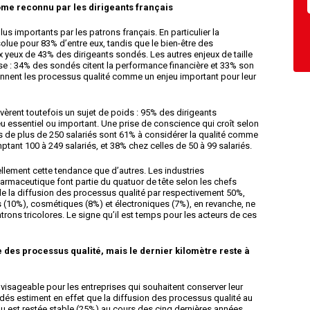
iome reconnu par les dirigeants français
 importants par les patrons français. En particulier la
bsolue pour 83% d’entre eux, tandis que le bien-être des
x yeux de 43% des dirigeants sondés. Les autres enjeux de taille
ise : 34% des sondés citent la performance financière et 33% son
onnent les processus qualité comme un enjeu important pour leur
vèrent toutefois un sujet de poids : 95% des dirigeants
eu essentiel ou important. Une prise de conscience qui croît selon
ises de plus de 250 salariés sont 61% à considérer la qualité comme
ptant 100 à 249 salariés, et 38% chez celles de 50 à 99 salariés.
rellement cette tendance que d’autres. Les industries
armaceutique font partie du quatuor de tête selon les chefs
de la diffusion des processus qualité par respectivement 50%,
 (10%), cosmétiques (8%) et électroniques (7%), en revanche, ne
rons tricolores. Le signe qu’il est temps pour les acteurs de ces
des processus qualité, mais le dernier kilomètre reste à
visageable pour les entreprises qui souhaitent conserver leur
dés estiment en effet que la diffusion des processus qualité au
ou est restée stable (25%) au cours des cinq dernières années.