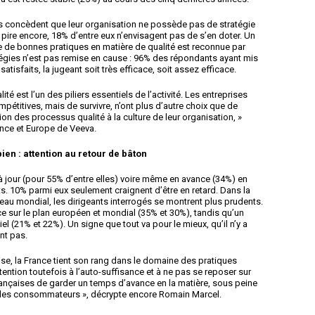
is concèdent que leur organisation ne possède pas de stratégie
 pire encore, 18% d’entre eux n’envisagent pas de s’en doter. Un
e de bonnes pratiques en matière de qualité est reconnue par
atégies n’est pas remise en cause : 96% des répondants ayant mis
atisfaits, la jugeant soit très efficace, soit assez efficace.
ité est l’un des piliers essentiels de l’activité. Les entreprises
titives, mais de survivre, n’ont plus d’autre choix que de
usion des processus qualité à la culture de leur organisation, »
nce et Europe de Veeva.
bien : attention au retour de bâton
 jour (pour 55% d’entre elles) voire même en avance (34%) en
ts. 10% parmi eux seulement craignent d’être en retard. Dans la
u mondial, les dirigeants interrogés se montrent plus prudents.
e sur le plan européen et mondial (35% et 30%), tandis qu’un
l (21% et 22%). Un signe que tout va pour le mieux, qu’il n’y a
nt pas.
prise, la France tient son rang dans le domaine des pratiques
ttention toutefois à l’auto-suffisance et à ne pas se reposer sur
s françaises de garder un temps d’avance en la matière, sous peine
 des consommateurs », décrypte encore Romain Marcel.