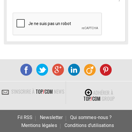
S'INSCRIRE À
TOP
/
COM
NEWS
ADHÉRER À
TOP
/
COM
GROUP
Fil RSS
Newsletter
Qui sommes-nous ?
Mentions légales
Conditions d’utilisations