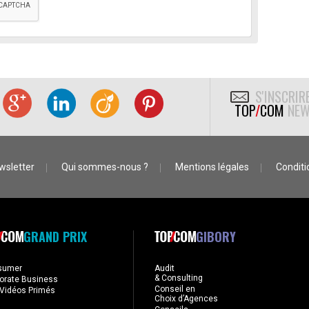
S'INSCRIR
TOP
/
COM
NEW
wsletter
Qui sommes-nous ?
Mentions légales
Conditio
GRAND PRIX
GIBORY
sumer
Audit
& Consulting
orate Business
Conseil en
Vidéos Primés
Choix d’Agences