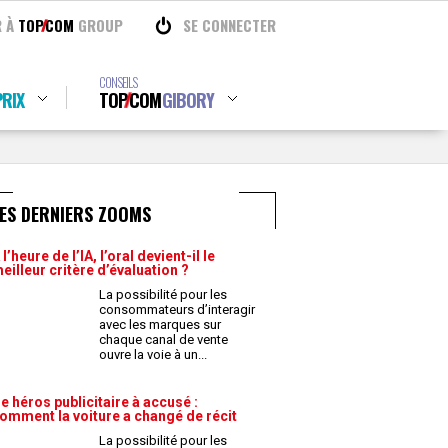
R À
TOP
COM
GROUP
SE CONNECTER
CONSEILS
RIX
TOP
COM
GIBORY
ES DERNIERS ZOOMS
 l’heure de l’IA, l’oral devient-il le
eilleur critère d’évaluation ?
La possibilité pour les
consommateurs d’interagir
avec les marques sur
chaque canal de vente
ouvre la voie à un
...
e héros publicitaire à accusé :
omment la voiture a changé de récit
La possibilité pour les