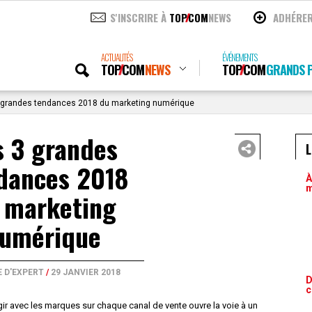
S'INSCRIRE À
TOP
COM
NEWS
ADHÉRE
ACTUALITÉS
ÉVÉNEMENTS
TOP
COM
NEWS
TOP
COM
GRANDS P
 grandes tendances 2018 du marketing numérique
s 3 grandes
L
dances 2018
À
m
 marketing
umérique
 D'EXPERT
/
29 JANVIER 2018
D
c
ir avec les marques sur chaque canal de vente ouvre la voie à un