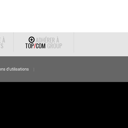
E À
ADHÉRER À
S
TOP
/
COM
GROUP
ns d’utilisations