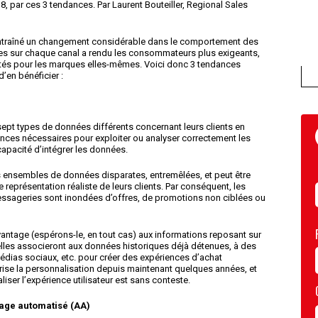
8, par ces 3 tendances. Par Laurent Bouteiller, Regional Sales
ntraîné un changement considérable dans le comportement des
rques sur chaque canal a rendu les consommateurs plus exigeants,
és pour les marques elles-mêmes. Voici donc 3 tendances
’en bénéficier :
ept types de données différents concernant leurs clients en
ces nécessaires pour exploiter ou analyser correctement les
capacité d’intégrer les données.
 ensembles de données disparates, entremêlées, et peut être
 représentation réaliste de leurs clients. Par conséquent, les
messageries sont inondées d’offres, de promotions non ciblées ou
davantage (espérons-le, en tout cas) aux informations reposant sur
elles associeront aux données historiques déjà détenues, à des
médias sociaux, etc. pour créer des expériences d’achat
rise la personnalisation depuis maintenant quelques années, et
iser l’expérience utilisateur est sans conteste.
issage automatisé (AA)