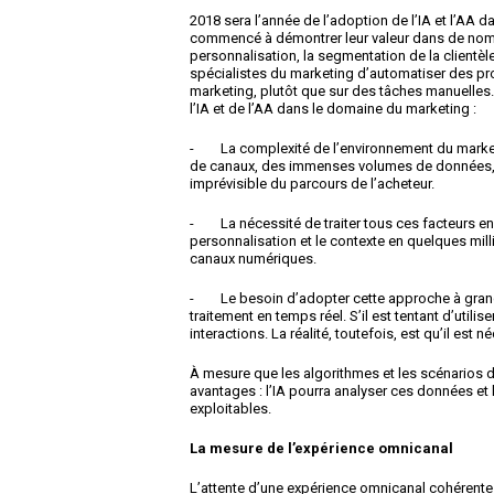
2018 sera l’année de l’adoption de l’IA et l’AA 
commencé à démontrer leur valeur dans de nomb
personnalisation, la segmentation de la clientèle
spécialistes du marketing d’automatiser des pr
marketing, plutôt que sur des tâches manuelles.
l’IA et de l’AA dans le domaine du marketing :
- La complexité de l’environnement du marketi
de canaux, des immenses volumes de données, de
imprévisible du parcours de l’acheteur.
- La nécessité de traiter tous ces facteurs en 
personnalisation et le contexte en quelques mil
canaux numériques.
- Le besoin d’adopter cette approche à grande 
traitement en temps réel. S’il est tentant d’utili
interactions. La réalité, toutefois, est qu’il est 
À mesure que les algorithmes et les scénarios 
avantages : l’IA pourra analyser ces données et
exploitables.
La mesure de l’expérience omnicanal
L’attente d’une expérience omnicanal cohérente 