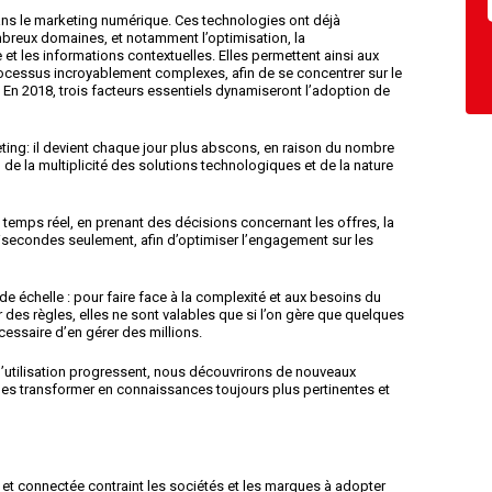
dans le marketing numérique. Ces technologies ont déjà
reux domaines, et notamment l’optimisation, la
 et les informations contextuelles. Elles permettent ainsi aux
ocessus incroyablement complexes, afin de se concentrer sur le
 En 2018, trois facteurs essentiels dynamiseront l’adoption de
ng: il devient chaque jour plus abscons, en raison du nombre
 la multiplicité des solutions technologiques et de la nature
temps réel, en prenant des décisions concernant les offres, la
lisecondes seulement, afin d’optimiser l’engagement sur les
échelle : pour faire face à la complexité et aux besoins du
ser des règles, elles ne sont valables que si l’on gère que quelques
nécessaire d’en gérer des millions.
d’utilisation progressent, nous découvrirons de nouveaux
 les transformer en connaissances toujours plus pertinentes et
et connectée contraint les sociétés et les marques à adopter