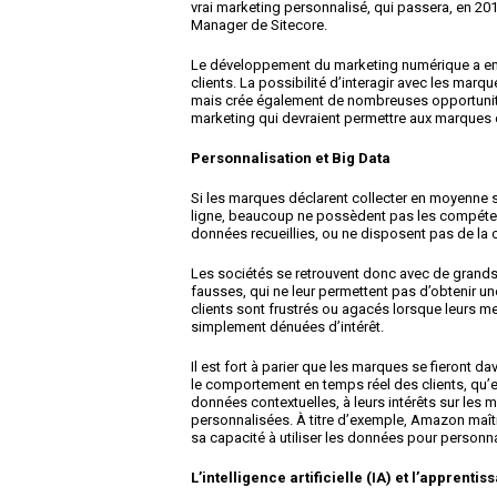
vrai marketing personnalisé, qui passera, en 201
Manager de Sitecore.
Le développement du marketing numérique a e
clients. La possibilité d’interagir avec les ma
mais crée également de nombreuses opportunit
marketing qui devraient permettre aux marques d
Personnalisation et Big Data
Si les marques déclarent collecter en moyenne s
ligne, beaucoup ne possèdent pas les compéten
données recueillies, ou ne disposent pas de la 
Les sociétés se retrouvent donc avec de grands
fausses, qui ne leur permettent pas d’obtenir une
clients sont frustrés ou agacés lorsque leurs 
simplement dénuées d’intérêt.
Il est fort à parier que les marques se fieront 
le comportement en temps réel des clients, qu’
données contextuelles, à leurs intérêts sur les 
personnalisées. À titre d’exemple, Amazon maît
sa capacité à utiliser les données pour personnal
L’intelligence artificielle (IA) et l’apprent