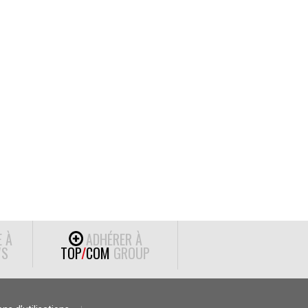
E À
ADHÉRER À
S
TOP
/
COM
GROUP