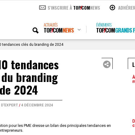
S'INSCRIRE À
TOP
COM
NEWS
ADHÉRE
ACTUALITÉS
ÉVÉNEMENTS
TOP
COM
NEWS
TOP
COM
GRANDS P
 tendances clés du branding de 2024
10 tendances
L
 du branding
À
m
de 2024
 D'EXPERT
/
4 DÉCEMBRE 2024
D
c
eption pour les PME dresse un bilan des principales tendances en
entrepreneurs.