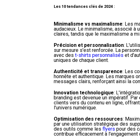
Les 10 tendances clés de 2024 :
Minimalisme vs maximalisme
: Les m
audacieux. Le minimalisme, associé à u
claires, tandis que le maximalisme a mis
Précision et personnalisation
: L'uti
sur mesure s'est renforcée. La personn
avec des
t-shirts personnalisés
et d'au
uniques de chaque client.
Authenticité et transparence
: Les c
honnête et authentique. Les marques ont
messages clairs, renforçant ainsi la co
Innovation technologique
: L'intégra
branding est devenue un impératif. Par 
clients vers du contenu en ligne, offran
l'univers numérique.
Optimisation des ressources
: Maxim
par une utilisation stratégique des sup
des outils comme les
flyers
pour des c
contribue efficacement à l'engagement c