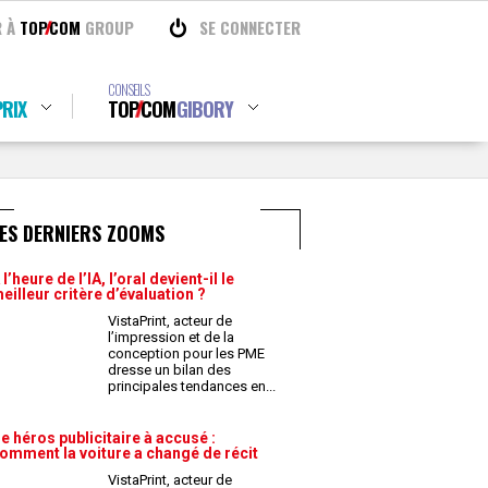
R À
TOP
COM
GROUP
SE CONNECTER
CONSEILS
RIX
TOP
COM
GIBORY
ES DERNIERS ZOOMS
 l’heure de l’IA, l’oral devient-il le
eilleur critère d’évaluation ?
VistaPrint, acteur de
l’impression et de la
conception pour les PME
dresse un bilan des
principales tendances en
...
e héros publicitaire à accusé :
omment la voiture a changé de récit
VistaPrint, acteur de