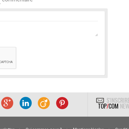
S'INSCRIR
TOP
/
COM
NEW