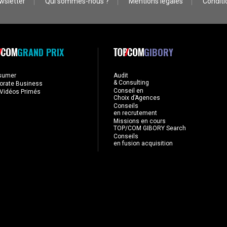
wsletter
Qui sommes-nous ?
Mentions légales
Conditio
GRAND PRIX
GIBORY
sumer
Audit
& Consulting
orate Business
Conseil en
Vidéos Primés
Choix d’Agences
Conseils
en recrutement
Missions en cours
TOP/COM GIBORY Search
Conseils
en fusion acquisition