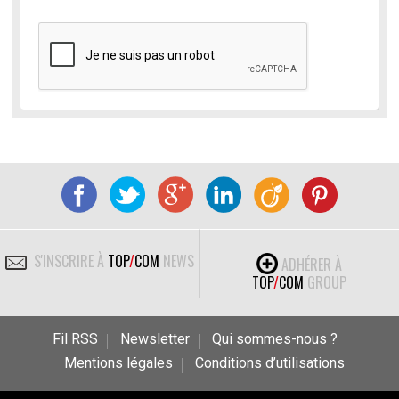
S'INSCRIRE À
TOP
/
COM
NEWS
ADHÉRER À
TOP
/
COM
GROUP
Fil RSS
Newsletter
Qui sommes-nous ?
Mentions légales
Conditions d’utilisations