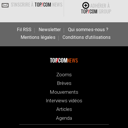
S'INSCRIRE À
TOP
/
COM
NEWS
ADHÉRER À
TOP
/
COM
GROUP
Fil RSS
Newsletter
Qui sommes-nous ?
Mentions légales
Conditions d’utilisations
NEWS
Zooms
Brèves
Mouvements
Interviews vidéos
Articles
Agenda