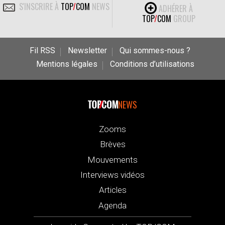
S'INSCRIRE À
TOP
/
COM
NEWS
ADHÉRER À
TOP
/
COM
GROUP
Fil RSS
Newsletter
Qui sommes-nous ?
Mentions légales
Conditions d’utilisations
NEWS
Zooms
Brèves
Mouvements
Interviews vidéos
Articles
Agenda