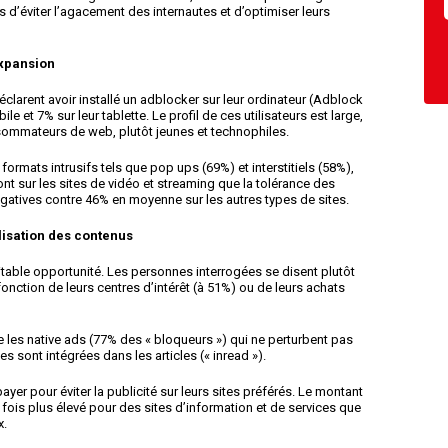
 d’éviter l’agacement des internautes et d’optimiser leurs
xpansion
clarent avoir installé un adblocker sur leur ordinateur (Adblock
e et 7% sur leur tablette. Le profil de ces utilisateurs est large,
ommateurs de web, plutôt jeunes et technophiles.
s formats intrusifs tels que pop ups (69%) et interstitiels (58%),
nt sur les sites de vidéo et streaming que la tolérance des
négatives contre 46% en moyenne sur les autres types de sites.
alisation des contenus
itable opportunité. Les personnes interrogées se disent plutôt
onction de leurs centres d’intérêt (à 51%) ou de leurs achats
 les native ads (77% des « bloqueurs ») qui ne perturbent pas
les sont intégrées dans les articles (« inread »).
yer pour éviter la publicité sur leurs sites préférés. Le montant
fois plus élevé pour des sites d’information et de services que
x.