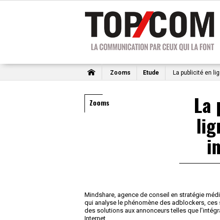
Zooms
Etude
La publicité en lig
La 
Zooms
lig
i
Mindshare, agence de conseil en stratégie média
qui analyse le phénomène des adblockers, ces s
des solutions aux annonceurs telles que l’intégr
Internet.