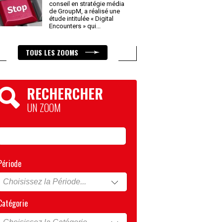
conseil en stratégie média
de GroupM, a réalisé une
étude intitulée « Digital
Encounters » qui
...
TOUS LES ZOOMS
RECHERCHER
UN ZOOM
Période
Catégorie