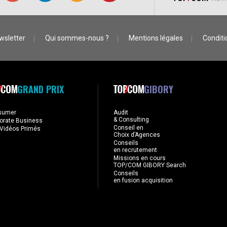
wsletter
Qui sommes-nous ?
Mentions légales
Conditio
GRAND PRIX
GIBORY
sumer
Audit
& Consulting
orate Business
Conseil en
Vidéos Primés
Choix d’Agences
Conseils
en recrutement
Missions en cours
TOP/COM GIBORY Search
Conseils
en fusion acquisition