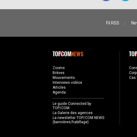
Fil RSS
Ne
NEWS
Zooms
Con
Brèves
Corp
Mouvements
Cas 
Interviews vidéos
Articles
Agenda
Le guide Connected by
TOP/COM
La Galerie des agences
La newsletter TOP/COM NEWS
(bannières/habillage)