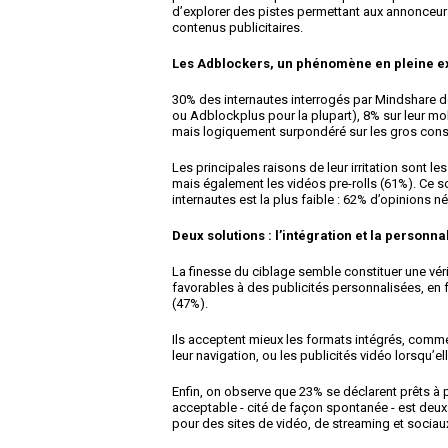
d’explorer des pistes permettant aux annonceurs
contenus publicitaires.
Les Adblockers, un phénomène en pleine e
30% des internautes interrogés par Mindshare dé
ou Adblockplus pour la plupart), 8% sur leur mobil
mais logiquement surpondéré sur les gros cons
Les principales raisons de leur irritation sont le
mais également les vidéos pre-rolls (61%). Ce so
internautes est la plus faible : 62% d’opinions 
Deux solutions : l’intégration et la personn
La finesse du ciblage semble constituer une vér
favorables à des publicités personnalisées, en f
(47%).
Ils acceptent mieux les formats intégrés, comme
leur navigation, ou les publicités vidéo lorsqu’el
Enfin, on observe que 23% se déclarent prêts à pa
acceptable - cité de façon spontanée - est deux 
pour des sites de vidéo, de streaming et sociau