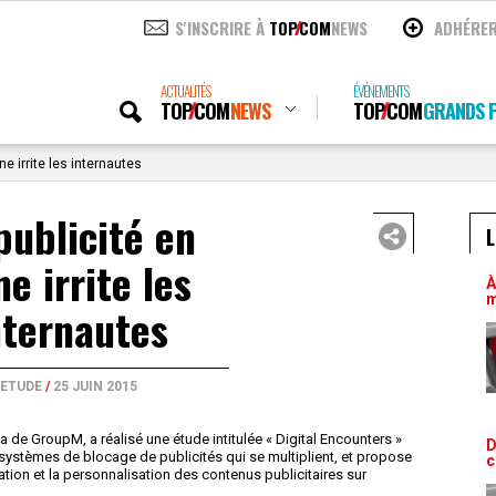
S'INSCRIRE À
TOP
COM
NEWS
ADHÉRE
ACTUALITÉS
ÉVÉNEMENTS
TOP
COM
NEWS
TOP
COM
GRANDS P
ne irrite les internautes
publicité en
L
ne irrite les
À
m
nternautes
ETUDE
/
25 JUIN 2015
 de GroupM, a réalisé une étude intitulée « Digital Encounters »
D
ystèmes de blocage de publicités qui se multiplient, et propose
c
ation et la personnalisation des contenus publicitaires sur