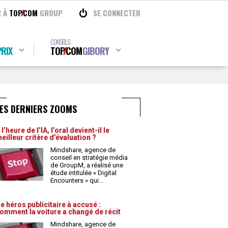
R À
TOP
COM
GROUP
SE CONNECTER
CONSEILS
RIX
TOP
COM
GIBORY
ES DERNIERS ZOOMS
 l’heure de l’IA, l’oral devient-il le
eilleur critère d’évaluation ?
Mindshare, agence de
conseil en stratégie média
de GroupM, a réalisé une
étude intitulée « Digital
Encounters » qui
...
e héros publicitaire à accusé :
omment la voiture a changé de récit
Mindshare, agence de