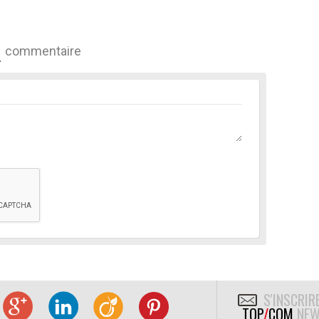
commentaire
S'INSCRIR
TOP
/
COM
NEW