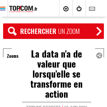
RECHERCHER
UN ZOOM
La data n’a de
Zooms
valeur que
lorsqu’elle se
transforme en
action