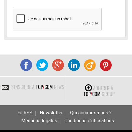
S'INSCRIRE À
TOP
/
COM
NEWS
ADHÉRER À
TOP
/
COM
GROUP
Fil RSS
Newsletter
Qui sommes-nous ?
Mentions légales
Conditions d’utilisations