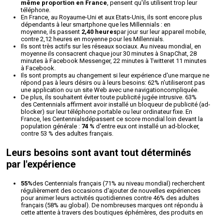
même proportion en France
, pensent qu'ils utilisent trop leur
téléphone.
En France, au Royaume-Uni et aux Etats-Unis, ils sont encore plus
dépendants à leur smartphone que les Millennials : en
moyenne, ils passent
2,40 heures
par jour sur leur appareil mobile,
contre 2,12 heures en moyenne pour les Millennials.
Ils sont très actifs sur les réseaux sociaux. Au niveau mondial, en
moyenne ils consacrent chaque jour 30 minutes à SnapChat, 28
minutes à Facebook Messenger, 22 minutes à Twitteret 11 minutes
à Facebook.
Ils sont prompts au changement si leur expérience d'une marque ne
répond pas à leurs désirs ou à leurs besoins: 62% n'utiliseront pas
une application ou un site Web avec une navigationcompliquée.
De plus, ils souhaitent éviter toute publicité jugée intrusive. 63%
des Centennials affirment avoir installé un bloqueur de publicité (ad-
blocker) sur leur téléphone portable ou leur ordinateur fixe. En
France, les Centennialsdépassent ce score mondial loin devant la
population générale :
74 %
d'entre eux ont installé un ad-blocker,
contre 53 % des adultes français.
Leurs besoins sont avant tout déterminés
par l'expérience
55%
des Centennials français (71% au niveau mondial) recherchent
régulièrement des occasions d'ajouter de nouvelles expériences
pour animer leurs activités quotidiennes contre 46% des adultes
français (58% au global). De nombreuses marques ont répondu à
cette attente à travers des boutiques éphémères, des produits en