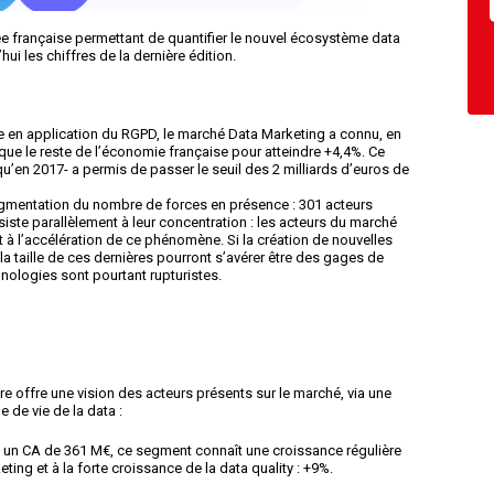
sée française permettant de quantifier le nouvel écosystème data
hui les chiffres de la dernière édition.
e en application du RGPD, le marché Data Marketing a connu, en
que le reste de l’économie française pour atteindre +4,4%. Ce
u’en 2017- a permis de passer le seuil des 2 milliards d’euros de
ugmentation du nombre de forces en présence : 301 acteurs
ste parallèlement à leur concentration : les acteurs du marché
st à l’accélération de ce phénomène. Si la création de nouvelles
 la taille de ces dernières pourront s’avérer être des gages de
nologies sont pourtant rupturistes.
re offre une vision
des acteurs présents sur le marché, via une
e de vie de la data :
és, un CA de 361 M€, ce segment connaît une croissance régulière
ing et à la forte croissance de la data quality : +9%.