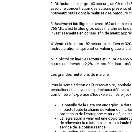
2.
Diffusion et ciblage
: 60 acteurs, un CA de 1
avec une concentration des acteurs présents et
nouveaux outils dont la maîtrise des parcours cli
3.
Analyse et intelligence
: avec 164 acteurs en 
765 M€, c’est le plus gros sous marché de la da
investissements en conseil afin de mieux appré
4.
Vente et location
: 82 acteurs identifiés et 3
restructuration et qui croît en valeur grâce à la
5.
Publicité on line
: 93 acteurs et un CA de 455
autres continents : +2,2%. Le modèle data + méd
Les grandes mutations du marché
Pour la 3ème édition de l’Observatoire, Isoskele
centraliser et analyser les principaux défis auxq
combinée à l’expertise d’Isoskele sur les enjeux
La bataille de la Data est engagée
: La dat
impacte toute la chaîne de valeur du marke
processus de l’entreprise et au-delà, sa str
La législation à venir est une opportunité :
de réinventer la relation clients ...) stimule
l
service de la connaissance.
Les métiers et organisations connaissent 