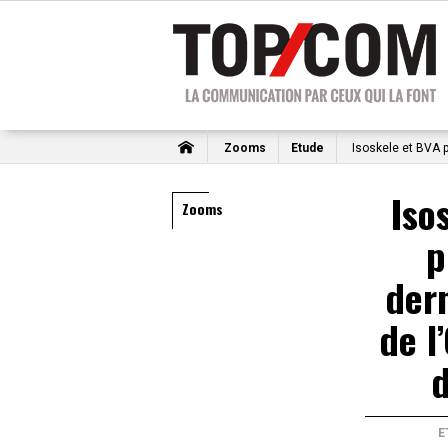
Zooms
Etude
Isoskele et BVA pu
Iso
Zooms
p
dern
de l
d
E