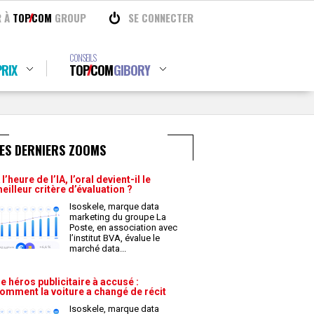
R À
TOP
COM
GROUP
SE CONNECTER
CONSEILS
RIX
TOP
COM
GIBORY
ES DERNIERS ZOOMS
 l’heure de l’IA, l’oral devient-il le
eilleur critère d’évaluation ?
Isoskele, marque data
marketing du groupe La
Poste, en association avec
l’institut BVA, évalue le
marché data
...
e héros publicitaire à accusé :
omment la voiture a changé de récit
Isoskele, marque data