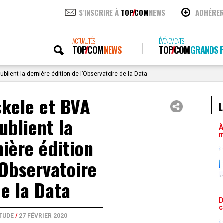
S'INSCRIRE À
TOP
COM
NEWS
ADHÉRE
ACTUALITÉS
ÉVÉNEMENTS
TOP
COM
NEWS
TOP
COM
GRANDS P
blient la dernière édition de l’Observatoire de la Data
skele et BVA
L
ublient la
À
m
ière édition
’Observatoire
e la Data
D
c
TUDE
/
27 FÉVRIER 2020