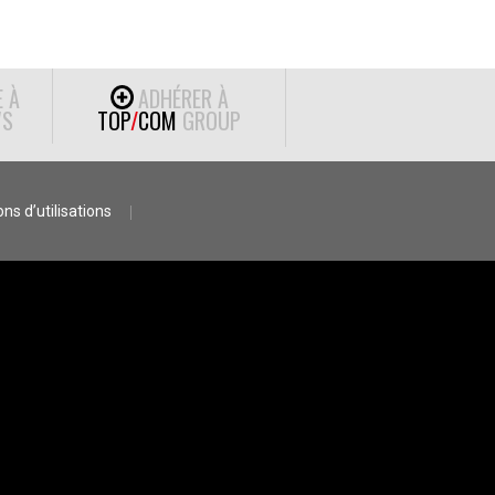
E À
ADHÉRER À
S
TOP
/
COM
GROUP
ns d’utilisations