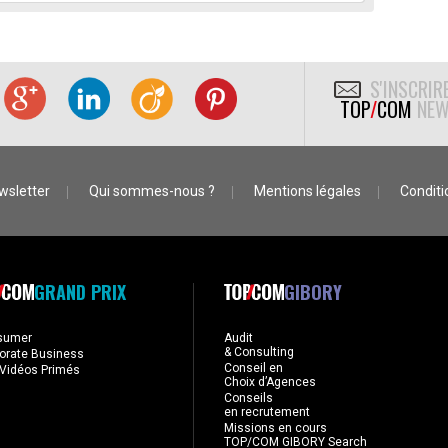
S'INSCRIR
TOP
/
COM
NEW
wsletter
Qui sommes-nous ?
Mentions légales
Conditio
GRAND PRIX
GIBORY
sumer
Audit
& Consulting
orate Business
Conseil en
Vidéos Primés
Choix d’Agences
Conseils
en recrutement
Missions en cours
TOP/COM GIBORY Search