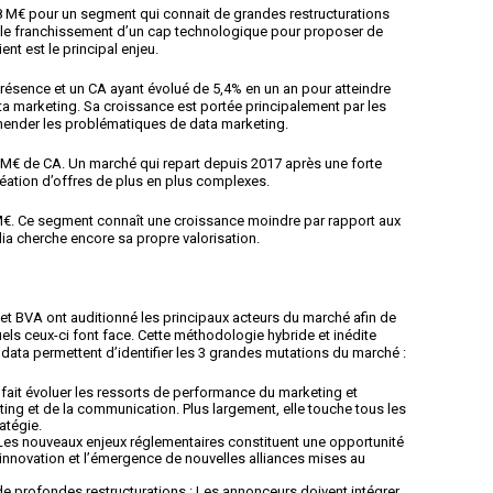
48 M€ pour un segment qui connait de grandes restructurations
 le franchissement d’un cap technologique pour proposer de
ent est le principal enjeu.
présence et un CA ayant évolué de 5,4% en un an pour atteindre
ta marketing. Sa croissance est portée principalement par les
hender les problématiques de data marketing.
20 M€ de CA. Un marché qui repart depuis 2017 après une forte
 création d’offres de plus en plus complexes.
 M€. Ce segment connaît une croissance moindre par rapport aux
ia cherche encore sa propre valorisation.
 et BVA ont auditionné les principaux acteurs du marché afin de
uels ceux-ci font face. Cette méthodologie hybride et inédite
 data permettent d’identifier les 3 grandes mutations du marché :
a fait évoluer les ressorts de performance du marketing et
ting et de la communication. Plus largement, elle touche tous les
atégie.
Les nouveaux enjeux réglementaires constituent une opportunité
’innovation et l’émergence de nouvelles alliances
mises au
de profondes restructurations
: Les annonceurs doivent intégrer