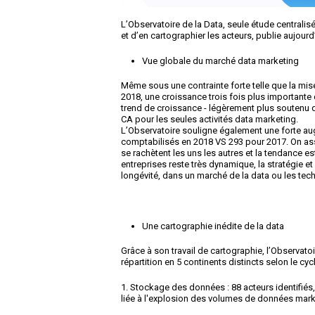
L’Observatoire de la Data, seule étude centrali
et d’en cartographier les acteurs, publie aujourd’
Vue globale du marché data marketing
Même sous une contrainte forte telle que la mis
2018, une croissance trois fois plus importante 
trend de croissance - légèrement plus soutenu q
CA pour les seules activités data marketing.
L’Observatoire souligne également une forte a
comptabilisés en 2018 VS 293 pour 2017. On assi
se rachètent les uns les autres et la tendance e
entreprises reste très dynamique, la stratégie et
longévité, dans un marché de la data ou les tech
Une cartographie inédite de la data
Grâce à son travail de cartographie,
l’Observatoi
répartition en 5 continents distincts selon le cycl
1.
Stockage des données
: 88 acteurs identifi
liée à l'explosion des volumes de données market