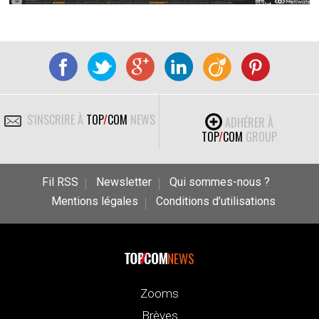
S'INSCRIRE À
TOP
/
COM
NEWS
ADHÉRER À
TOP
/
COM
GROUP
Fil RSS
Newsletter
Qui sommes-nous ?
Mentions légales
Conditions d’utilisations
NEWS
Zooms
Brèves