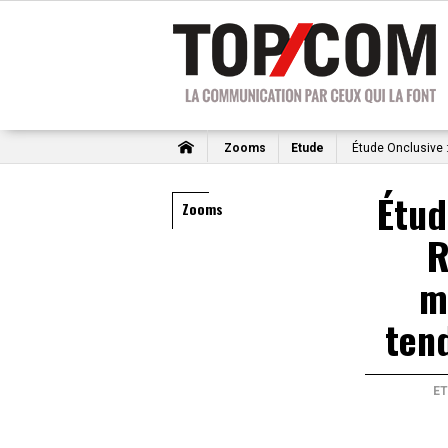
Zooms
Etude
Étude Onclusive :
Étud
Zooms
R
m
ten
E