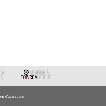
E À
ADHÉRER À
S
TOP
/
COM
GROUP
ns d’utilisations