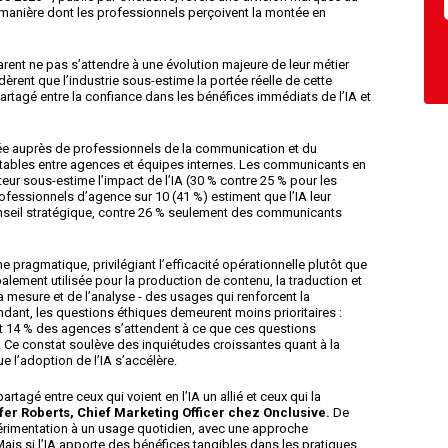
a manière dont les professionnels perçoivent la montée en
ent ne pas s’attendre à une évolution majeure de leur métier
idèrent que l’industrie sous-estime la portée réelle de cette
partagé entre la confiance dans les bénéfices immédiats de l’IA et
e auprès de professionnels de la communication et du
tables entre agences et équipes internes. Les communicants en
teur sous-estime l’impact de l’IA (30 % contre 25 % pour les
ofessionnels d’agence sur 10 (41 %) estiment que l’IA leur
nseil stratégique, contre 26 % seulement des communicants
pragmatique, privilégiant l’efficacité opérationnelle plutôt que
palement utilisée pour la production de contenu, la traduction et
 la mesure et de l’analyse - des usages qui renforcent la
ndant, les questions éthiques demeurent moins prioritaires :
t 14 % des agences s’attendent à ce que ces questions
26. Ce constat soulève des inquiétudes croissantes quant à la
ue l’adoption de l’IA s’accélère.
rtagé entre ceux qui voient en l’IA un allié et ceux qui la
fer Roberts, Chief Marketing Officer chez Onclusive.
De
rimentation à un usage quotidien, avec une approche
Mais si l’IA apporte des bénéfices tangibles dans les pratiques