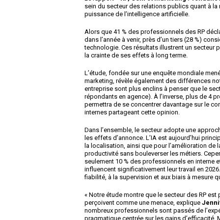
sein du secteur des relations publics quant à l
puissance de l’intelligence artificielle.
Alors que 41 % des professionnels des RP déclar
dans l’année à venir, près d’un tiers (28 %) cons
technologie. Ces résultats illustrent un secteur 
la crainte de ses effets à long terme.
L’étude, fondée sur une enquête mondiale mené
marketing, révèle également des différences no
entreprise sont plus enclins à penser que le sec
répondants en agence). À l’inverse, plus de 4 pr
permettra de se concentrer davantage sur le co
internes partageant cette opinion.
Dans l’ensemble, le secteur adopte une approche 
les effets d’annonce. L’IA est aujourd’hui princi
la localisation, ainsi que pour l’amélioration de
productivité sans bouleverser les métiers. Cepe
seulement 10 % des professionnels en interne e
influencent significativement leur travail en 20
fiabilité, à la supervision et aux biais à mesure q
« Notre étude montre que le secteur des RP est pa
perçoivent comme une menace, explique
Jenni
nombreux professionnels sont passés de l’expé
pragmatique centrée sur les gains d’efficacité. 