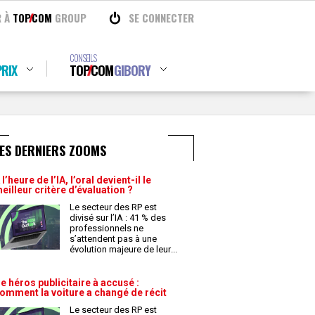
R À
TOP
COM
GROUP
SE CONNECTER
CONSEILS
RIX
TOP
COM
GIBORY
ES DERNIERS ZOOMS
 l’heure de l’IA, l’oral devient-il le
eilleur critère d’évaluation ?
Le secteur des RP est
divisé sur l’IA : 41 % des
professionnels ne
s’attendent pas à une
évolution majeure de leur
...
e héros publicitaire à accusé :
omment la voiture a changé de récit
Le secteur des RP est