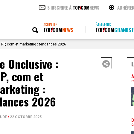
S'INSCRIRE À
TOP
COM
NEWS
ADHÉRE
ACTUALITÉS
ÉVÉNEMENTS
TOP
COM
NEWS
TOP
COM
GRANDS P
 RP, com et marketing : tendances 2026
e Onclusive :
L
P, com et
À
m
arketing :
dances 2026
TUDE
/
22 OCTOBRE 2025
D
c