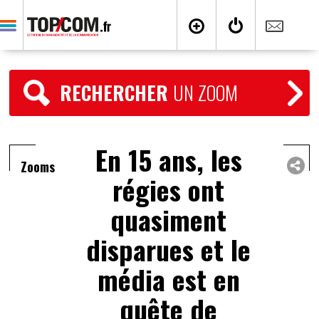
RECHERCHER
UN ZOOM
En 15 ans, les
Zooms
régies ont
quasiment
disparues et le
média est en
quête de