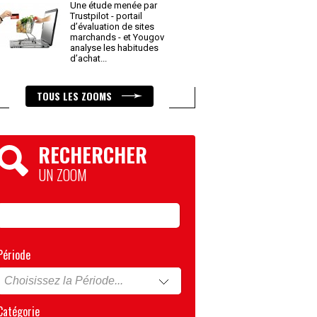
Une étude menée par
Trustpilot - portail
d’évaluation de sites
marchands - et Yougov
analyse les habitudes
d’achat
...
TOUS LES ZOOMS
RECHERCHER
UN ZOOM
Période
Catégorie