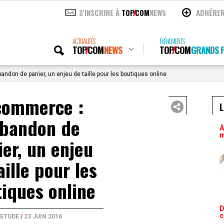
S'INSCRIRE À
TOP
COM
NEWS
ADHÉRE
ACTUALITÉS
ÉVÉNEMENTS
TOP
COM
NEWS
TOP
COM
GRANDS P
andon de panier, un enjeu de taille pour les boutiques online
commerce :
L
abandon de
À
m
ier, un enjeu
aille pour les
iques online
D
c
ETUDE
/
23 JUIN 2016