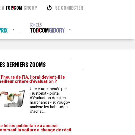
R À
TOP
COM
GROUP
SE CONNECTER
CONSEILS
RIX
TOP
COM
GIBORY
ES DERNIERS ZOOMS
 l’heure de l’IA, l’oral devient-il le
eilleur critère d’évaluation ?
Une étude menée par
Trustpilot - portail
d’évaluation de sites
marchands - et Yougov
analyse les habitudes
d’achat
...
e héros publicitaire à accusé :
omment la voiture a changé de récit