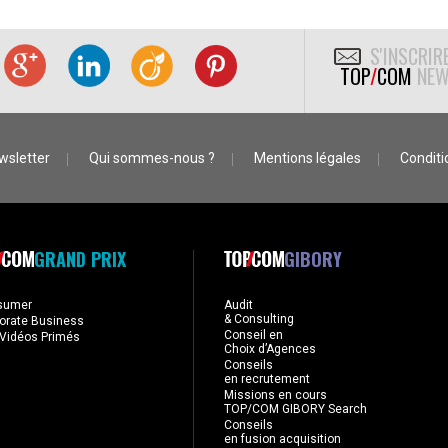
S'INSCRIR
TOP
/
COM
NEW
wsletter
Qui sommes-nous ?
Mentions légales
Conditio
GRAND PRIX
GIBORY
sumer
Audit
& Consulting
orate Business
Conseil en
Vidéos Primés
Choix d’Agences
Conseils
en recrutement
Missions en cours
TOP/COM GIBORY Search
Conseils
en fusion acquisition