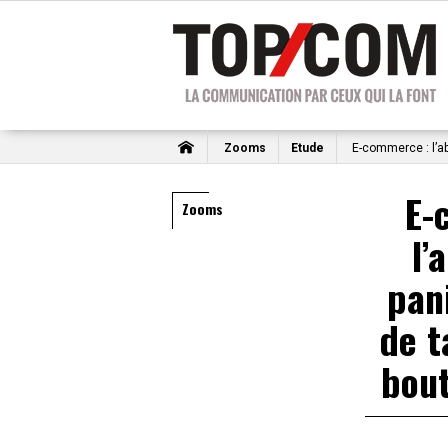
Zooms
Etude
E-commerce : l’ab
E-
Zooms
l’
pan
de t
bout