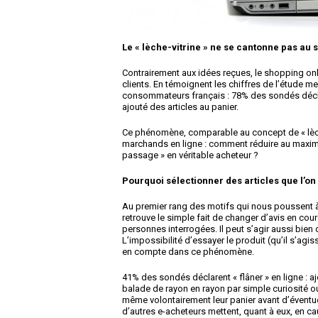
Le « lèche-vitrine » ne se cantonne pas a
Contrairement aux idées reçues, le shopping on
clients. En témoignent les chiffres de l’étude m
consommateurs français : 78% des sondés déclare
ajouté des articles au panier.
Ce phénomène, comparable au concept de « lèche-
marchands en ligne : comment réduire au maximum
passage » en véritable acheteur ?
Pourquoi sélectionner des articles que l’on
Au premier rang des motifs qui nous poussent à 
retrouve le simple fait de changer d’avis en co
personnes interrogées. Il peut s’agir aussi bie
L’impossibilité d’essayer le produit (qu’il s’ag
en compte dans ce phénomène.
41% des sondés déclarent « flâner » en ligne : a
balade de rayon en rayon par simple curiosité ou
même volontairement leur panier avant d’éventuel
d’autres e-acheteurs mettent, quant à eux, en ca