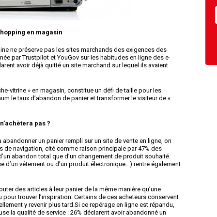
u shopping en magasin
line ne préserve pas les sites marchands des exigences des
enée par Trustpilot et YouGov sur les habitudes en ligne des e-
nt avoir déjà quitté un site marchand sur lequel ils avaient
vitrine » en magasin, constitue un défi de taille pour les
 le taux d’abandon de panier et transformer le visiteur de «
 n’achètera pas ?
abandonner un panier rempli sur un site de vente en ligne, on
urs de navigation, cité comme raison principale par 47% des
n d’un abandon total que d’un changement de produit souhaité.
isse d’un vêtement ou d’un produit électronique…) rentre également
jouter des articles à leur panier de la même manière qu’une
 pour trouver l’inspiration. Certains de ces acheteurs conservent
lement y revenir plus tard.Si ce repérage en ligne est répandu,
use la qualité de service : 26% déclarent avoir abandonné un