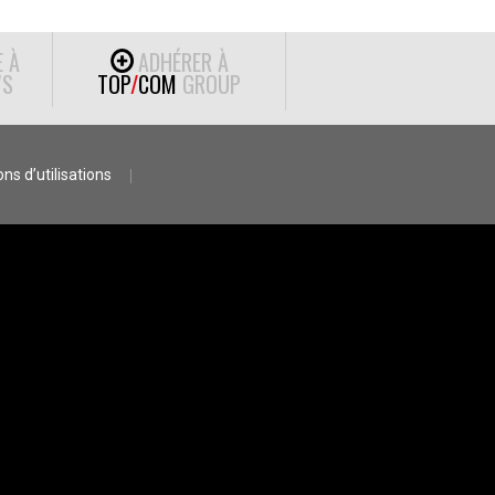
E À
ADHÉRER À
S
TOP
/
COM
GROUP
ns d’utilisations