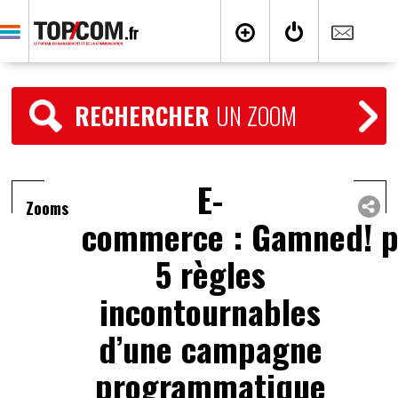
RECHERCHER
UN ZOOM
E-
Zooms
commerce : Gamned! pu
5 règles
incontournables
d’une campagne
programmatique