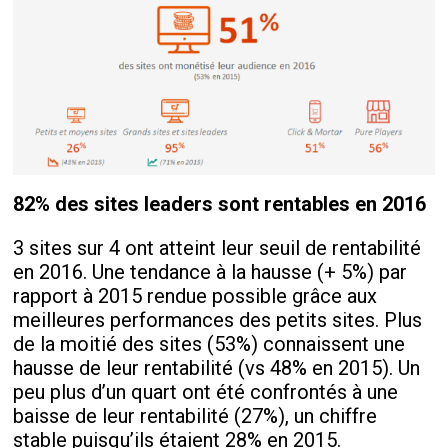
82% des sites leaders sont rentables en 2016
3 sites sur 4 ont atteint leur seuil de rentabilité
en 2016. Une tendance à la hausse (+ 5%) par
rapport à 2015 rendue possible grâce aux
meilleures performances des petits sites. Plus
de la moitié des sites (53%) connaissent une
hausse de leur rentabilité (vs 48% en 2015). Un
peu plus d’un quart ont été confrontés à une
baisse de leur rentabilité (27%), un chiffre
stable puisqu’ils étaient 28% en 2015.