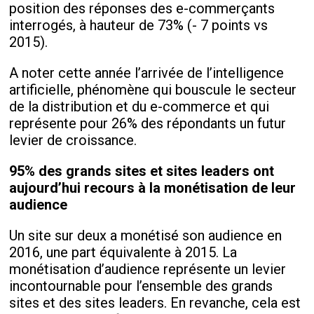
position des réponses des e-commerçants
interrogés, à hauteur de 73% (- 7 points vs
2015).
A noter cette année l’arrivée de l’intelligence
artificielle, phénomène qui bouscule le secteur
de la distribution et du e-commerce et qui
représente pour 26% des répondants un futur
levier de croissance.
95% des grands sites et sites leaders ont
aujourd’hui recours à la monétisation de leur
audience
Un site sur deux a monétisé son audience en
2016, une part équivalente à 2015. La
monétisation d’audience représente un levier
incontournable pour l’ensemble des grands
sites et des sites leaders. En revanche, cela est