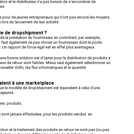
tion et le distributeur n'a pas besoin de s'encombrer de
es.
nte pour de jeunes entrepreneurs qui n'ont pas encore les moyens
 lors du lancement de leur activité.
le de dropshipment ?
é de la prestation du fournisseur en contrôlant, par exemple,
Il faut également ne pas choisir un fournisseur dont le poids
. Un rapport de force égal est en effet plus avantageux.
, une bonne solution est d'opter pour la distribution de produits à
taux de retour sont faibles. Mieux vaut également sélectionner un
availler. Enfin, les flux informatiques et la quantité
alent à une marketplace
que le modèle de dropshipment est équivalent à celui d'une
majeures :
 les produits.
ne sont jamais effectuées, pour les produits vendus en
eption et le traitement des produits en retour ne sont pas (ou pas