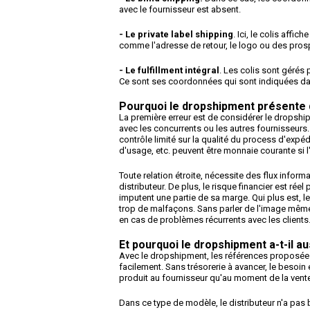
avec le fournisseur est absent.
- Le private label shipping
. Ici, le colis affi
comme l'adresse de retour, le logo ou des pros
- Le fulfillment intégral
. Les colis sont gérés 
Ce sont ses coordonnées qui sont indiquées dan
Pourquoi le dropshipment
présente 
La première erreur est de considérer le dropsh
avec les concurrents ou les autres fournisseurs
contrôle limité sur la qualité du process d'expéd
d'usage, etc. peuvent être monnaie courante si l
Toute relation étroite, nécessite des flux inform
distributeur. De plus, le risque financier est réel
imputent une partie de sa marge. Qui plus est, l
trop de malfaçons. Sans parler de l'image même 
en cas de problèmes récurrents avec les clients
Et pourquoi le dropshipment a-t-il 
Avec le dropshipment, les références proposées
facilement. Sans trésorerie à avancer, le besoin 
produit au fournisseur qu'au moment de la vente 
Dans ce type de modèle, le distributeur n'a pas 