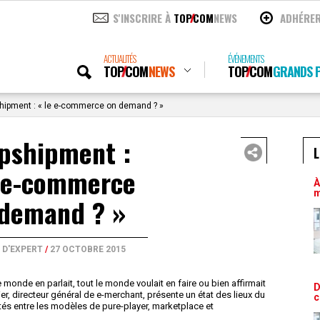
S'INSCRIRE À
TOP
COM
NEWS
ADHÉRE
ACTUALITÉS
ÉVÉNEMENTS
TOP
COM
NEWS
TOP
COM
GRANDS P
hipment : « le e-commerce on demand ? »
pshipment :
L
e e-commerce
À
m
 demand ? »
 D'EXPERT
/
27 OCTOBRE 2015
 monde en parlait, tout le monde voulait en faire ou bien affirmait
D
ier, directeur général de e-merchant, présente un état des lieux du
c
cités entre les modèles de pure-player, marketplace et