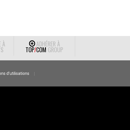
E À
ADHÉRER À
S
TOP
/
COM
GROUP
ns d’utilisations