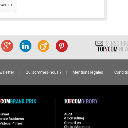
S'INSCRIR
TOP
/
COM
NEW
wsletter
Qui sommes-nous ?
Mentions légales
Conditio
GRAND PRIX
GIBORY
sumer
Audit
& Consulting
orate Business
Conseil en
Vidéos Primés
Choix d’Agences