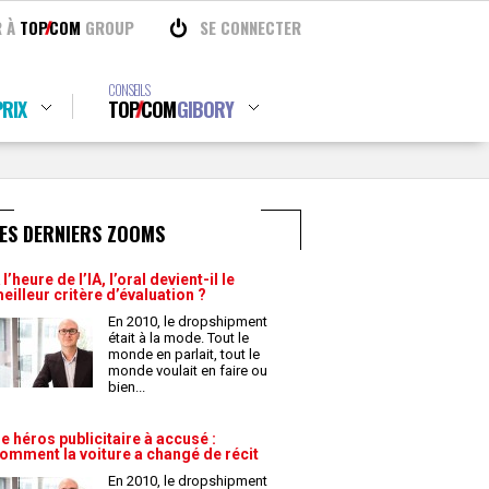
R À
TOP
COM
GROUP
SE CONNECTER
CONSEILS
RIX
TOP
COM
GIBORY
ES DERNIERS ZOOMS
 l’heure de l’IA, l’oral devient-il le
eilleur critère d’évaluation ?
En 2010, le dropshipment
était à la mode. Tout le
monde en parlait, tout le
monde voulait en faire ou
bien
...
e héros publicitaire à accusé :
omment la voiture a changé de récit
En 2010, le dropshipment