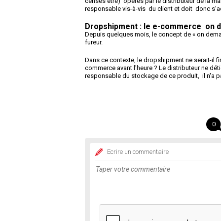
censés être) opérés par le distributeur de la mar
responsable vis-à-vis du client et doit donc s'a
Dropshipment : le e-commerce on 
Depuis quelques mois, le concept de « on deman
fureur.
Dans ce contexte, le dropshipment ne serait-il 
commerce avant l'heure ? Le distributeur ne déti
responsable du stockage de ce produit, il n'a p
0
Ecrire un commentaire