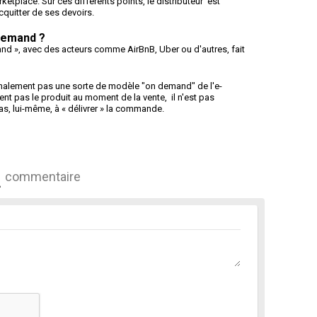
ketplace. Sur ces différents points, le distributeur est
cquitter de ses devoirs.
demand ?
d », avec des acteurs comme AirBnB, Uber ou d'autres, fait
finalement pas une sorte de modèle "on demand" de l'e-
ent pas le produit au moment de la vente, il n'est pas
as, lui-même, à « délivrer » la commande.
commentaire