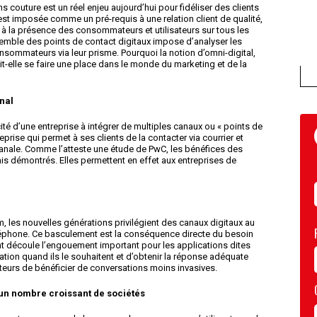
s couture est un réel enjeu aujourd’hui pour fidéliser des clients
 s’est imposée comme un pré-requis à une relation client de qualité,
re à la présence des consommateurs et utilisateurs sur tous les
semble des points de contact digitaux impose d’analyser les
nsommateurs via leur prisme. Pourquoi la notion d’omni-digital,
it-elle se faire une place dans le monde du marketing et de la
nal
ité d’une entreprise à intégrer de multiples canaux ou « points de
eprise qui permet à ses clients de la contacter via courrier et
canale. Comme l’atteste une étude de PwC, les bénéfices des
 démontrés. Elles permettent en effet aux entreprises de
les nouvelles générations privilégient des canaux digitaux au
éléphone. Ce basculement est la conséquence directe du besoin
nt découle l’engouement important pour les applications dites
ation quand ils le souhaitent et d’obtenir la réponse adéquate
ateurs de bénéficier de conversations moins invasives.
r un nombre croissant de sociétés