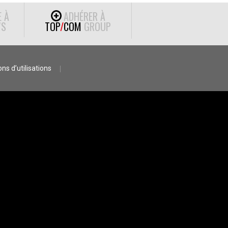
E À
ADHÉRER À
S
TOP
/
COM
GROUP
ns d’utilisations