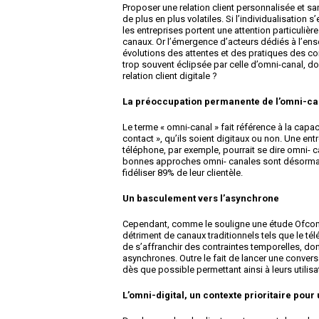
Proposer une relation client personnalisée et san
de plus en plus volatiles. Si l’individualisation
les entreprises portent une attention particuliè
canaux. Or l’émergence d’acteurs dédiés à l’en
évolutions des attentes et des pratiques des co
trop souvent éclipsée par celle d’omni-canal, do
relation client digitale ?
La préoccupation permanente de l’omni-ca
Le terme « omni-canal » fait référence à la capac
contact », qu’ils soient digitaux ou non. Une entr
téléphone, par exemple, pourrait se dire omni- 
bonnes approches omni- canales sont désormais
fidéliser 89% de leur clientèle.
Un basculement vers l’asynchrone
Cependant, comme le souligne une étude Ofcom, 
détriment de canaux traditionnels tels que le t
de s’affranchir des contraintes temporelles, do
asynchrones. Outre le fait de lancer une convers
dès que possible permettant ainsi à leurs utilis
L’omni-digital, un contexte prioritaire pou