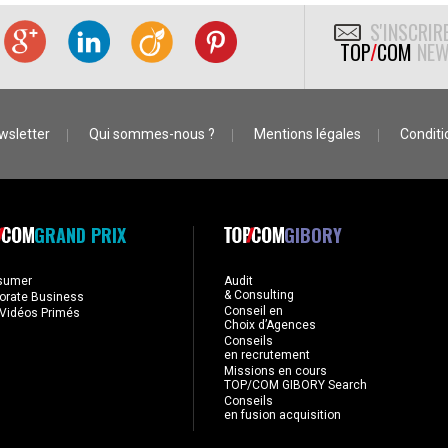
S'INSCRIR
TOP
/
COM
NEW
wsletter
Qui sommes-nous ?
Mentions légales
Conditio
GRAND PRIX
GIBORY
sumer
Audit
& Consulting
orate Business
Conseil en
Vidéos Primés
Choix d’Agences
Conseils
en recrutement
Missions en cours
TOP/COM GIBORY Search
Conseils
en fusion acquisition