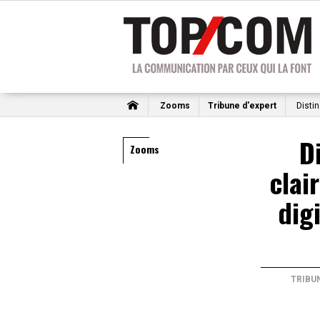
Zooms
Tribune d'expert
Distin
D
Zooms
clai
dig
TRIBU