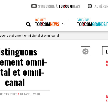
S'INSCRIRE À
TOP
COM
NEWS
ADHÉRE
ACTUALITÉS
ÉVÉNEMENTS
TOP
COM
NEWS
TOP
COM
GRANDS P
guons clairement omni-digital et omni-canal
istinguons
L
rement omni-
À
m
ital et omni-
canal
NE D'EXPERT
/
10 AVRIL 2018
D
c