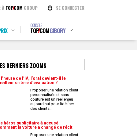
R À
TOP
COM
GROUP
SE CONNECTER
CONSEILS
RIX
TOP
COM
GIBORY
ES DERNIERS ZOOMS
 l’heure de l’IA, l’oral devient-il le
eilleur critère d’évaluation ?
Proposer une relation client
personnalisée et sans
couture est un réel enjeu
aujourd’hui pour fidéliser
des clients
...
e héros publicitaire à accusé :
omment la voiture a changé de récit
Proposer une relation client