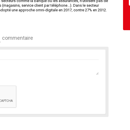
 secteurs comme la banque ou les assurances, n’utilisent pas de
(magasins, service client par téléphone...). Dans le secteur
 adopté une approche omni-digitale en 2017, contre 27% en 2012.
commentaire