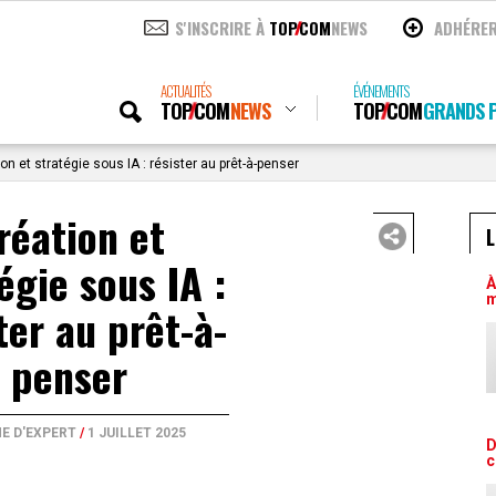
S'INSCRIRE À
TOP
COM
NEWS
ADHÉRE
ACTUALITÉS
ÉVÉNEMENTS
TOP
COM
NEWS
TOP
COM
GRANDS P
on et stratégie sous IA : résister au prêt-à-penser
réation et
L
égie sous IA :
À
m
ter au prêt-à-
penser
E D'EXPERT
/
1 JUILLET 2025
D
c