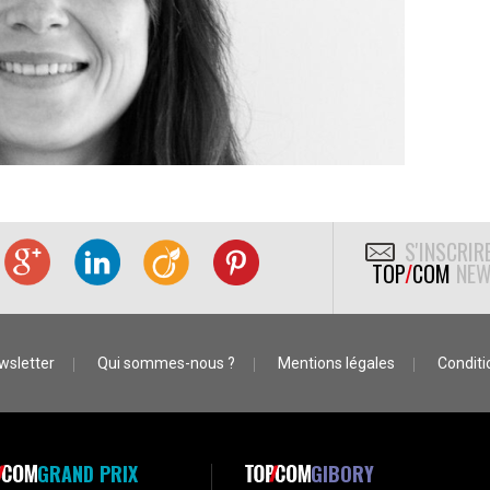
S'INSCRIR
TOP
/
COM
NEW
wsletter
Qui sommes-nous ?
Mentions légales
Conditio
GRAND PRIX
GIBORY