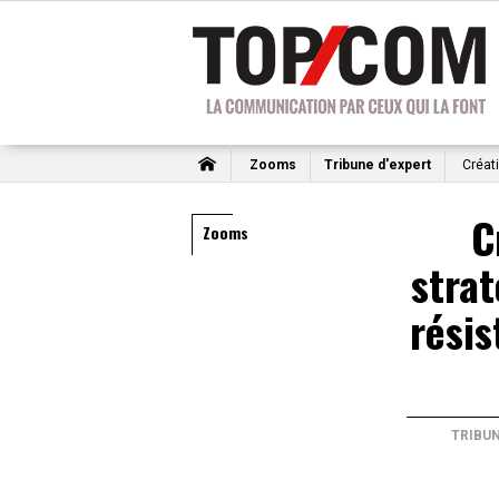
Zooms
Tribune d'expert
Créati
C
Zooms
strat
résis
TRIBUN