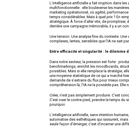
L’intelligence artificielle a fait irruption dans 
multifonctionnelle : elle bouleverse les manière
marketing opérationnel, où agilité, performance
temps considérables. Mais à quel prix ? En simplif
stratégique. À force d’aller vite, de promptiser
derrière une campagne mémorable, il y a un con
Une tension. Une analyse fine du contexte. Une
complexes, lentes, sensibles que l’IA ne sait pas
Entre efficacité et singularité : le dilemme
Dans notre secteur, la pression est forte : produire
benchmarkings, enrichit les moodboards, structu
possibles. Mais si elle remplace la stratégie, e
une moyenne statistique de ce qui a marché hier. C
demande de s’extraire du flux pour mieux compren
compréhension-là, l’IA ne la possède pas. Elle n
Créer, n’est pas simplement produire. C’est conce
C’est oser le contre-pied, prendre le temps du s
pourquoi.
L’intelligence artificielle, sans intention humaine
automatise des esthétiques qui rassurent, mais 
seule façon d’émerger, c’est d’incarner une diff