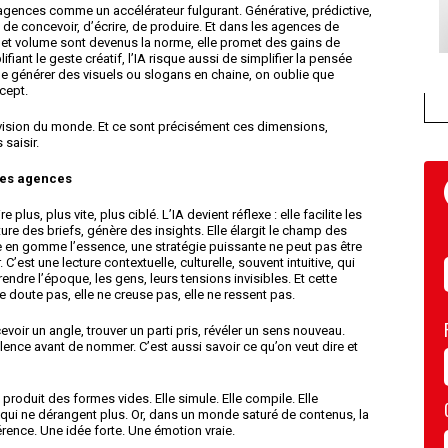
les agences comme un accélérateur fulgurant. Générative, prédictive,
s de concevoir, d’écrire, de produire. Et dans les agences de
 et volume sont devenus la norme, elle promet des gains de
iant le geste créatif, l’IA risque aussi de simplifier la pensée
, de générer des visuels ou slogans en chaine, on oublie que
cept.
 vision du monde. Et ce sont précisément ces dimensions,
 saisir.
 des agences
 plus, plus vite, plus ciblé. L’IA devient réflexe : elle facilite les
re des briefs, génère des insights. Elle élargit le champ des
lle en gomme l’essence, une stratégie puissante ne peut pas être
’est une lecture contextuelle, culturelle, souvent intuitive, qui
dre l’époque, les gens, leurs tensions invisibles. Et cette
e doute pas, elle ne creuse pas, elle ne ressent pas.
voir un angle, trouver un parti pris, révéler un sens nouveau.
ilence avant de nommer. C’est aussi savoir ce qu’on veut dire et
, produit des formes vides. Elle simule. Elle compile. Elle
qui ne dérangent plus. Or, dans un monde saturé de contenus, la
érence. Une idée forte. Une émotion vraie.