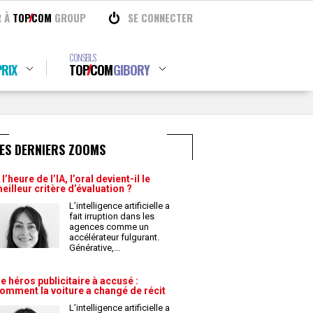
R À
TOP
COM
GROUP
SE CONNECTER
CONSEILS
RIX
TOP
COM
GIBORY
ES DERNIERS ZOOMS
 l’heure de l’IA, l’oral devient-il le
eilleur critère d’évaluation ?
L’intelligence artificielle a
fait irruption dans les
agences comme un
accélérateur fulgurant.
Générative,
...
e héros publicitaire à accusé :
omment la voiture a changé de récit
L’intelligence artificielle a