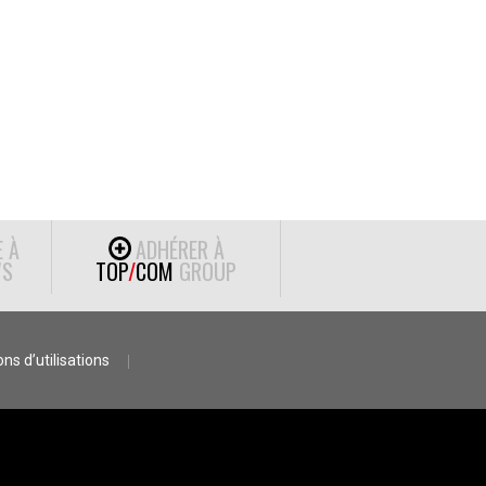
E À
ADHÉRER À
S
TOP
/
COM
GROUP
ns d’utilisations