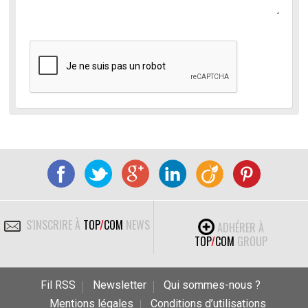
S'INSCRIRE À
TOP
/
COM
NEWS
ADHÉRER À
TOP
/
COM
GROUP
Fil RSS
Newsletter
Qui sommes-nous ?
Mentions légales
Conditions d’utilisations