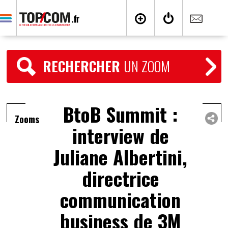
RECHERCHER
UN ZOOM
BtoB Summit :
Zooms
interview de
Juliane Albertini,
directrice
communication
business de 3M