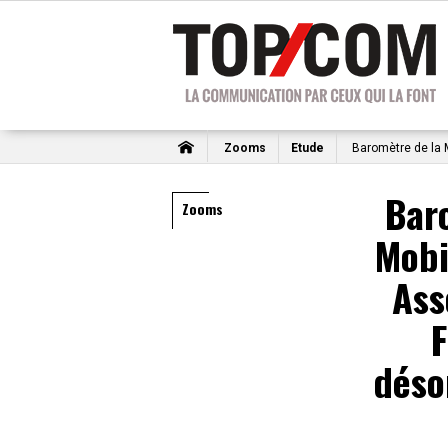
Zooms
Etude
Baromètre de la M
Bar
Zooms
Mobi
Ass
F
déso