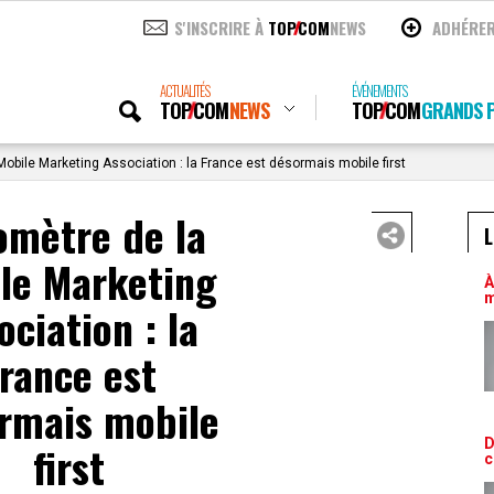
S'INSCRIRE À
TOP
COM
NEWS
ADHÉRE
ACTUALITÉS
ÉVÉNEMENTS
TOP
COM
NEWS
TOP
COM
GRANDS P
obile Marketing Association : la France est désormais mobile first
omètre de la
L
le Marketing
À
m
ociation : la
rance est
rmais mobile
D
first
c