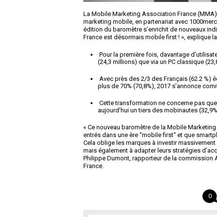
La Mobile Marketing Association France (MMA) p
marketing mobile, en partenariat avec 1000mercis
édition du baromètre s’enrichit de nouveaux indic
France est désormais mobile first ! », explique 
Pour la première fois, davantage d’utilisa
(24,3 millions) que via un PC classique (23,8
Avec près des 2/3 des Français (62.2 %) é
plus de 70% (70,8%), 2017 s’annonce comme 
Cette transformation ne concerne pas que 
aujourd’hui un tiers des mobinautes (32,9%
« Ce nouveau baromètre de la Mobile Marketin
entrés dans une ère “mobile first“ et que smartp
Cela oblige les marques à investir massivement d
mais également à adapter leurs stratégies d'acqu
Philippe Dumont, rapporteur de la commission A
France.
0