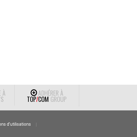
E À
ADHÉRER À
S
TOP
/
COM
GROUP
ns d’utilisations