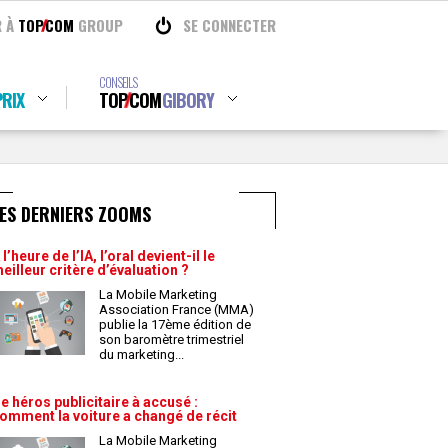
R À
TOP
COM
GROUP
SE CONNECTER
CONSEILS
RIX
TOP
COM
GIBORY
ES DERNIERS ZOOMS
 l’heure de l’IA, l’oral devient-il le
eilleur critère d’évaluation ?
La Mobile Marketing
Association France (MMA)
publie la 17ème édition de
son baromètre trimestriel
du marketing
...
e héros publicitaire à accusé :
omment la voiture a changé de récit
La Mobile Marketing