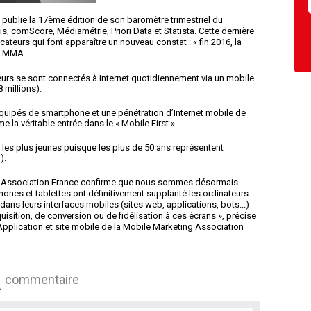
ublie la 17ème édition de son baromètre trimestriel du
, comScore, Médiamétrie, Priori Data et Statista. Cette dernière
ateurs qui font apparaître un nouveau constat : « fin 2016, la
la MMA.
teurs se sont connectés à Internet quotidiennement via un mobile
 millions).
quipés de smartphone et une pénétration d’Internet mobile de
la véritable entrée dans le « Mobile First ».
les plus jeunes puisque les plus de 50 ans représentent
).
g Association France confirme que nous sommes désormais
hones et tablettes ont définitivement supplanté les ordinateurs.
ans leurs interfaces mobiles (sites web, applications, bots...)
isition, de conversion ou de fidélisation à ces écrans », précise
pplication et site mobile de la Mobile Marketing Association
commentaire