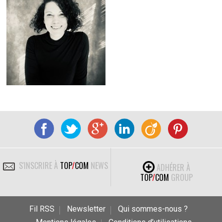
S'INSCRIRE À
TOP
/
COM
NEWS
ADHÉRER À
TOP
/
COM
GROUP
Fil RSS
Newsletter
Qui sommes-nous ?