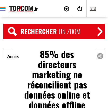
RECHERCHER
UN ZOOM
85% des
Zooms
directeurs
marketing ne
réconcilient pas
données online et
données offline