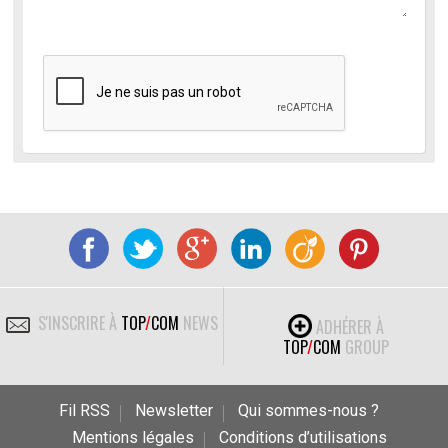
S'INSCRIRE À
TOP
/
COM
NEWS
ADHÉRER À
TOP
/
COM
GROUP
Fil RSS
Newsletter
Qui sommes-nous ?
Mentions légales
Conditions d’utilisations