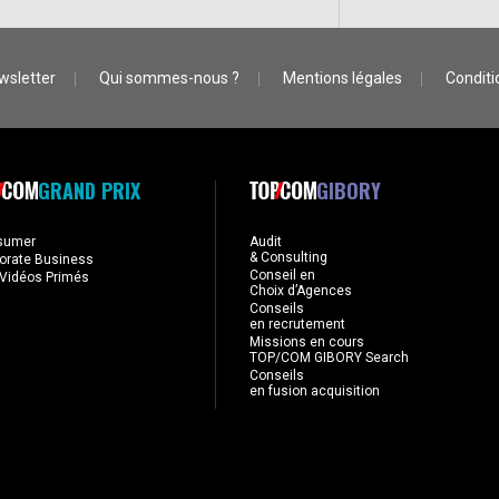
wsletter
Qui sommes-nous ?
Mentions légales
Conditio
GRAND PRIX
GIBORY
sumer
Audit
& Consulting
orate Business
Conseil en
Vidéos Primés
Choix d’Agences
Conseils
en recrutement
Missions en cours
TOP/COM GIBORY Search
Conseils
en fusion acquisition