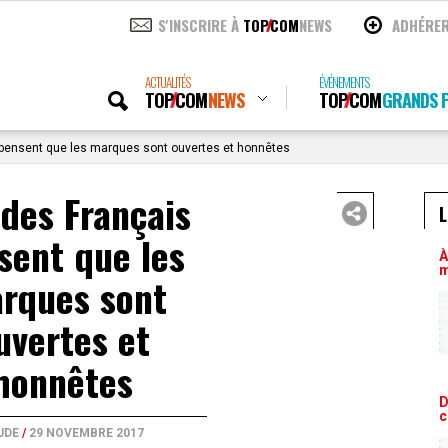
S'INSCRIRE À
TOP
COM
NEWS
ADHÉRE
ACTUALITÉS
ÉVÉNEMENTS
TOP
COM
NEWS
TOP
COM
GRANDS P
pensent que les marques sont ouvertes et honnêtes
des Français
L
sent que les
À
m
rques sont
uvertes et
honnêtes
D
c
UDE
/
29 NOVEMBRE 2017