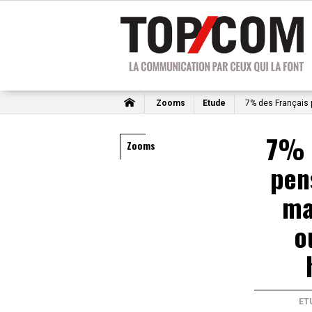
Zooms
Etude
7% des Français 
7% 
Zooms
pen
ma
o
ET