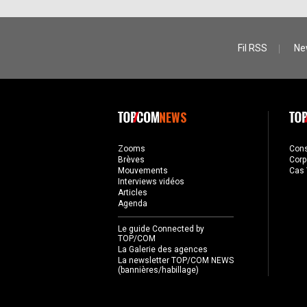
Fil RSS
Ne
NEWS
Zooms
Con
Brèves
Corp
Mouvements
Cas 
Interviews vidéos
Articles
Agenda
Le guide Connected by
TOP/COM
La Galerie des agences
La newsletter TOP/COM NEWS
(bannières/habillage)