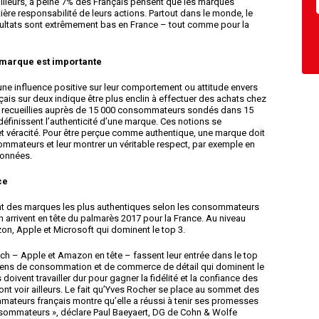
 ailleurs, à peine 7% des Français pensent que les marques
ère responsabilité de leurs actions. Partout dans le monde, le
ésultats sont extrêmement bas en France – tout comme pour la
e marque est importante
une influence positive sur leur comportement ou attitude envers
s sur deux indique être plus enclin à effectuer des achats chez
s recueillies auprès de 15 000 consommateurs sondés dans 15
 définissent l’authenticité d’une marque. Ces notions se
té et véracité. Pour être perçue comme authentique, une marque doit
ommateurs et leur montrer un véritable respect, par exemple en
données.
ce
nt des marques les plus authentiques selon les consommateurs
in arrivent en tête du palmarès 2017 pour la France. Au niveau
on, Apple et Microsoft qui dominent le top 3.
ch – Apple et Amazon en tête – fassent leur entrée dans le top
biens de consommation et de commerce de détail qui dominent le
 doivent travailler dur pour gagner la fidélité et la confiance des
ont voir ailleurs. Le fait qu’Yves Rocher se place au sommet des
ateurs français montre qu’elle a réussi à tenir ses promesses
onsommateurs », déclare Paul Baeyaert, DG de Cohn & Wolfe