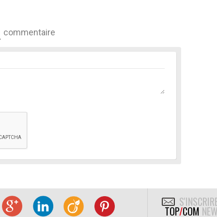
commentaire
S'INSCRIR
TOP
/
COM
NEW