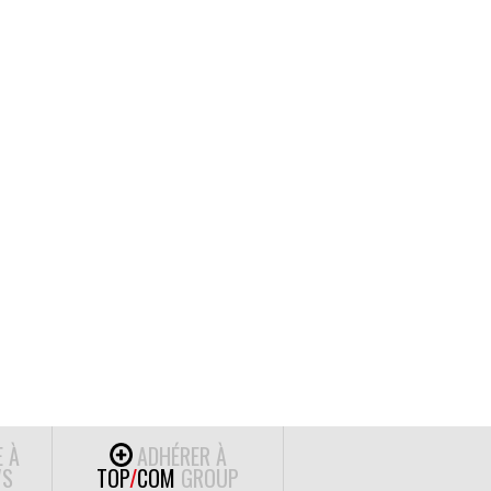
E À
ADHÉRER À
S
TOP
/
COM
GROUP