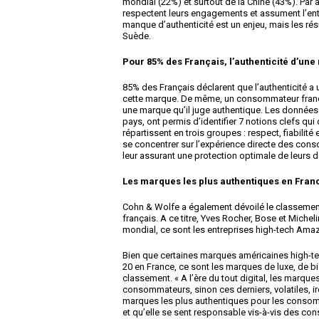
mondial (22%) et surtout de la Chine (43%). Par
respectent leurs engagements et assument l’enti
manque d’authenticité est un enjeu, mais les r
Suède.
Pour 85% des Français, l’authenticité d’un
85% des Français déclarent que l’authenticité a 
cette marque. De même, un consommateur françai
une marque qu’il juge authentique. Les donnée
pays, ont permis d’identifier 7 notions clefs qui
répartissent en trois groupes : respect, fiabili
se concentrer sur l’expérience directe des cons
leur assurant une protection optimale de leurs 
Les marques les plus authentiques en Fran
Cohn & Wolfe a également dévoilé le classeme
français. A ce titre, Yves Rocher, Bose et Michel
mondial, ce sont les entreprises high-tech Amaz
Bien que certaines marques américaines high-te
20 en France, ce sont les marques de luxe, de 
classement. « A l’ère du tout digital, les marques
consommateurs, sinon ces derniers, volatiles, ir
marques les plus authentiques pour les consomm
et qu’elle se sent responsable vis-à-vis des c