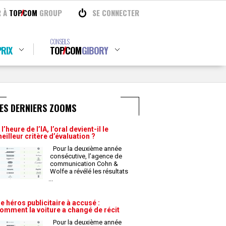
R À
TOP
COM
GROUP
SE CONNECTER
CONSEILS
RIX
TOP
COM
GIBORY
ES DERNIERS ZOOMS
 l’heure de l’IA, l’oral devient-il le
eilleur critère d’évaluation ?
Pour la deuxième année
consécutive, l’agence de
communication Cohn &
Wolfe a révélé les résultats
...
e héros publicitaire à accusé :
omment la voiture a changé de récit
Pour la deuxième année