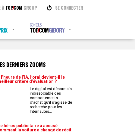
R À
TOP
COM
GROUP
SE CONNECTER
CONSEILS
RIX
TOP
COM
GIBORY
ES DERNIERS ZOOMS
 l’heure de l’IA, l’oral devient-il le
eilleur critère d’évaluation ?
Le digital est désormais
indissociable des
comportements
d’achat qu’il s’agisse de
recherche pour les
Internautes
...
e héros publicitaire à accusé :
omment la voiture a changé de récit