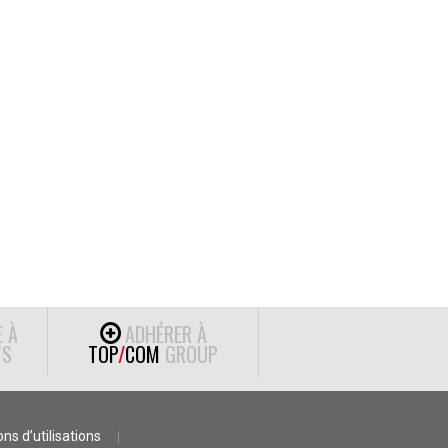
E À
ADHÉRER À
S
TOP
/
COM
GROUP
ns d’utilisations