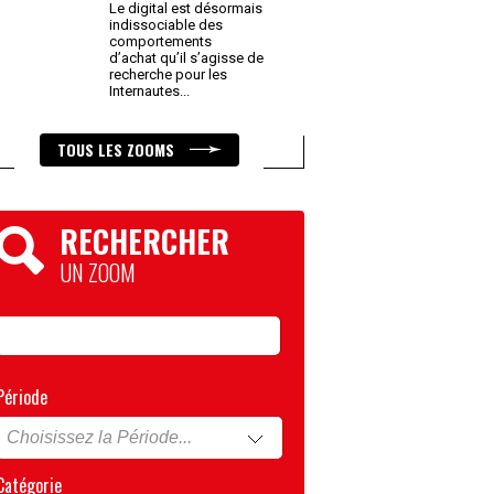
Le digital est désormais
indissociable des
comportements
d’achat qu’il s’agisse de
recherche pour les
Internautes
...
TOUS LES ZOOMS
RECHERCHER
UN ZOOM
Période
Catégorie