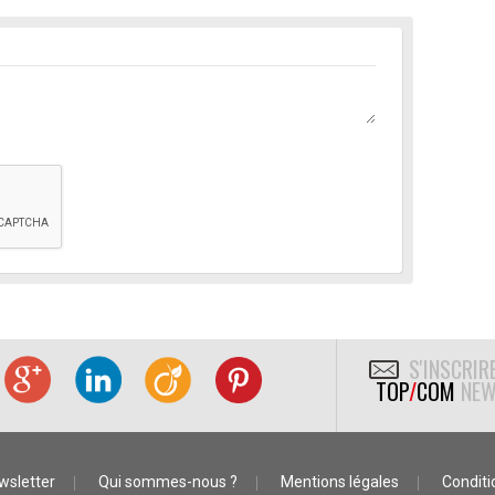
S'INSCRIR
TOP
/
COM
NEW
wsletter
Qui sommes-nous ?
Mentions légales
Conditio