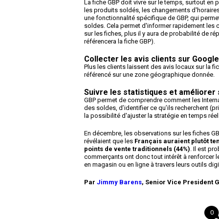
La fiche GBP doit vivre sur le temps, surtout en
les produits soldés, les changements d'horaire
une fonctionnalité spécifique de GBP, qui perme
soldes. Cela permet d'informer rapidement les cl
sur les fiches, plus il y aura de probabilité de
référencera la fiche GBP).
Collecter les avis clients sur Googl
Plus les clients laissent des avis locaux sur la f
référencé sur une zone géographique donnée.
Suivre les statistiques et améliorer 
GBP permet de comprendre comment les Internau
des soldes, d’identifier ce qu’ils recherchent (pr
la possibilité d'ajuster la stratégie en temps réel
En décembre, les observations sur les fiches G
révélaient que les
Français auraient plutôt te
points de vente traditionnels (44%)
. Il est p
commerçants ont donc tout intérêt à renforcer le
en magasin ou en ligne à travers leurs outils digi
Par
Jimmy Barens
,
Senior Vice President G
0