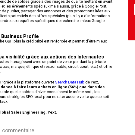
 période de soldes grâce à des images de qualité mettant en avant
s et les événements spéciaux mais aussi, grâce à Google Post,
t de publier, partager des annonces et des promotions liées aux
ients potentiels des offres spéciales (plus il y a d’informations
 répondre aux requêtes spécifiques de recherche, mieux Google
e Business Profile
iche GBP, plus la crédibilité est renforcée et permet d’être mieux
sa visibilité grâce aux actions des Internautes
tes interagissent avec un point de vente pendant la période
ix bas, marque, éthique et responsable, circuit court, etc.) et offre
.
BP grâce à la plateforme ouverte
Search Data Hub
de Yext,
ndance à faire leurs achats en ligne (56%) que dans des
robable que le soldes d’hiver connaissent le même sort ; les
urs stratégies SEO local pour ne rater aucune vente que ce soit
taux.
lobal Sales Engineering, Yext.
commentaire