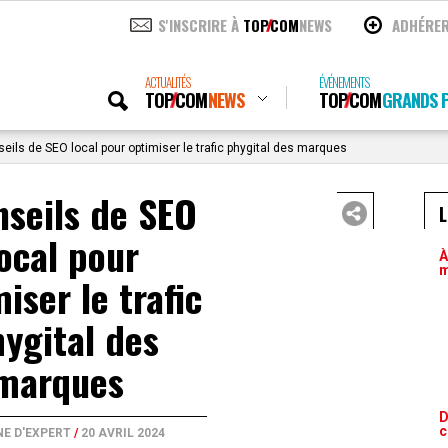
S'INSCRIRE À
TOP
COM
NEWS
ADHÉRE
ACTUALITÉS
ÉVÉNEMENTS
TOP
COM
NEWS
TOP
COM
GRANDS P
eils de SEO local pour optimiser le trafic phygital des marques
nseils de SEO
L
local pour
À
m
iser le trafic
ygital des
marques
D
c
NE D'EXPERT
/
20 AVRIL 2024