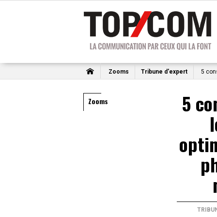
Zooms
Tribune d'expert
5 cons
5 co
Zooms
optim
ph
TRIBU