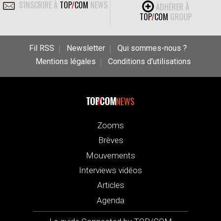
S'INSCRIRE À
TOP
/
COM
NEWS
ADHÉRER À
TOP
/
COM
GROUP
Fil RSS
Newsletter
Qui sommes-nous ?
Mentions légales
Conditions d’utilisations
NEWS
Zooms
Brèves
Mouvements
Interviews vidéos
Articles
Agenda