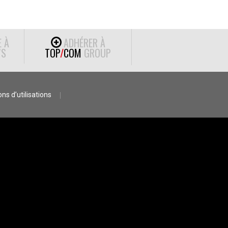
E À
ADHÉRER À
S
TOP
/
COM
GROUP
ns d’utilisations