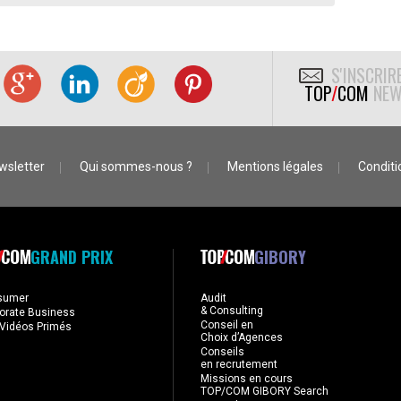
S'INSCRIR
TOP
/
COM
NEW
wsletter
Qui sommes-nous ?
Mentions légales
Conditio
GRAND PRIX
GIBORY
sumer
Audit
& Consulting
orate Business
Conseil en
Vidéos Primés
Choix d’Agences
Conseils
en recrutement
Missions en cours
TOP/COM GIBORY Search