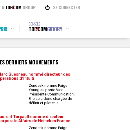
R À
TOP
COM
GROUP
SE CONNECTER
CONSEILS
RIX
TOP
COM
GIBORY
LES DERNIERS MOUVEMENTS
arc Guesneau nommé directeur des
pérations d’Intuiti
Zendesk nomme Paige
Young au poste Vice-
Présidente Communication.
Elle sera donc chargée de
définir et piloter la
...
aurent Turpault nommé directeur
orporate Affairs de Heineken France
Zendesk nomme Paige