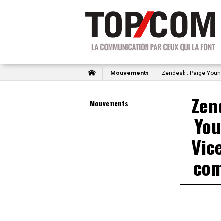
Mouvements
Zendesk : Paige You
Zen
Mouvements
Yo
Vic
com