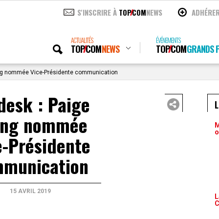
S'INSCRIRE À
TOP
COM
NEWS
ADHÉRE
ACTUALITÉS
ÉVÉNEMENTS
TOP
COM
NEWS
TOP
COM
GRANDS P
ng nommée Vice-Présidente communication
desk : Paige
ung nommée
M
o
e-Présidente
munication
15 AVRIL 2019
L
C