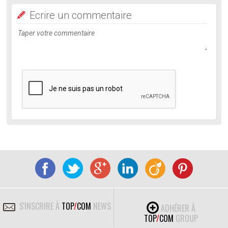
Ecrire un commentaire
S'INSCRIRE À
TOP
/
COM
NEWS
ADHÉRER À
TOP
/
COM
GROUP