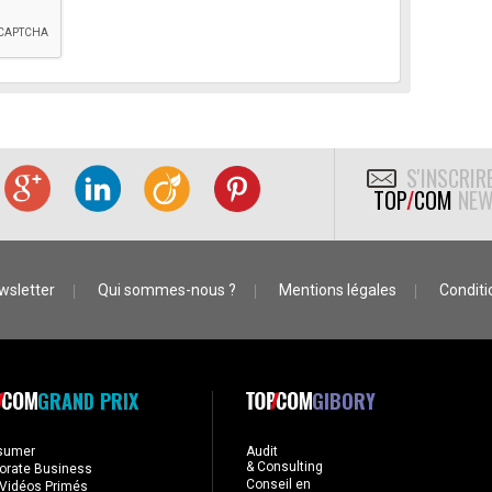
S'INSCRIR
TOP
/
COM
NEW
wsletter
Qui sommes-nous ?
Mentions légales
Conditio
GRAND PRIX
GIBORY
sumer
Audit
& Consulting
orate Business
Conseil en
Vidéos Primés