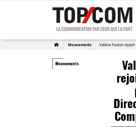
Mouvements
Valérie Foulon rejoin
Va
Mouvements
rejo
Dire
Comp