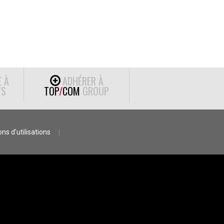
E À
ADHÉRER À
S
TOP
/
COM
GROUP
ns d’utilisations