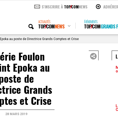
S'INSCRIRE À
TOP
COM
NEWS
ADHÉRE
ACTUALITÉS
ÉVÉNEMENTS
TOP
COM
NEWS
TOP
COM
GRANDS P
t Epoka au poste de Directrice Grands Comptes et Crise
lérie Foulon
int Epoka au
M
o
poste de
ctrice Grands
tes et Crise
L
C
28 MARS 2019