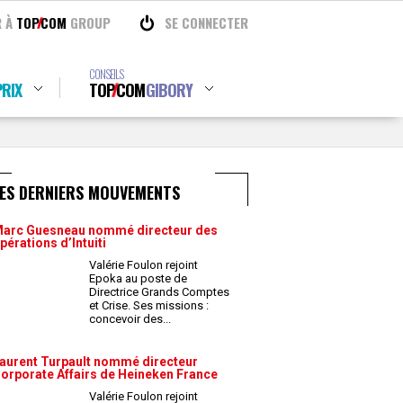
R À
TOP
COM
GROUP
SE CONNECTER
CONSEILS
RIX
TOP
COM
GIBORY
LES DERNIERS MOUVEMENTS
arc Guesneau nommé directeur des
pérations d’Intuiti
Valérie Foulon rejoint
Epoka au poste de
Directrice Grands Comptes
et Crise. Ses missions :
concevoir des
...
aurent Turpault nommé directeur
orporate Affairs de Heineken France
Valérie Foulon rejoint