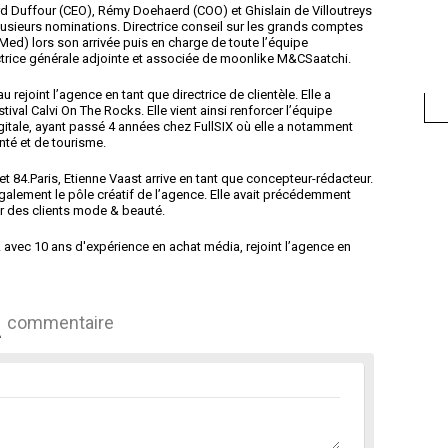
Duffour (CEO), Rémy Doehaerd (COO) et Ghislain de Villoutreys
sieurs nominations. Directrice conseil sur les grands comptes
 Med) lors son arrivée puis en charge de toute l’équipe
rice générale adjointe et associée de moonlike M&CSaatchi.
joint l’agence en tant que directrice de clientèle. Elle a
ival Calvi On The Rocks. Elle vient ainsi renforcer l’équipe
gitale, ayant passé 4 années chez FullSIX où elle a notamment
nté et de tourisme.
84.Paris, Etienne Vaast arrive en tant que concepteur-rédacteur.
 également le pôle créatif de l’agence. Elle avait précédemment
ur des clients mode & beauté.
 avec 10 ans d'expérience en achat média, rejoint l’agence en
commentaire