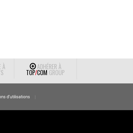
E À
ADHÉRER À
S
TOP
/
COM
GROUP
ns d’utilisations