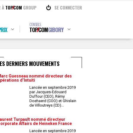
R À
TOP
COM
GROUP
SE CONNECTER
CONSEILS
RIX
TOP
COM
GIBORY
LES DERNIERS MOUVEMENTS
arc Guesneau nommé directeur des
pérations d’Intuiti
Lancée en septembre 2019
par Jacques-Edouard
Duffour (CEO), Rémy
Doehaerd (COO) et Ghislain
de Villoutreys (CD)
...
aurent Turpault nommé directeur
orporate Affairs de Heineken France
Lancée en septembre 2019