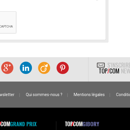
S'INSCRIR
TOP
/
COM
NEW
wsletter
Qui sommes-nous ?
Mentions légales
Conditio
GRAND PRIX
GIBORY