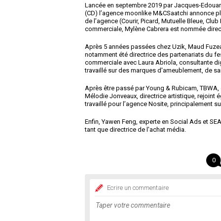
Lancée en septembre 2019 par Jacques-Edouard 
(CD) l’agence moonlike M&CSaatchi annonce plu
de l’agence (Courir, Picard, Mutuelle Bleue, Club
commerciale, Mylène Cabrera est nommée direct
Après 5 années passées chez Uzik, Maud Fuzeau re
notamment été directrice des partenariats du fest
commerciale avec Laura Abriola, consultante di
travaillé sur des marques d'ameublement, de sa
Après être passé par Young & Rubicam, TBWA, et 
Mélodie Jonveaux, directrice artistique, rejoint
travaillé pour l’agence Nosite, principalement s
Enfin, Yawen Feng, experte en Social Ads et SEA
tant que directrice de l'achat média.
0
Ecrire un commentaire