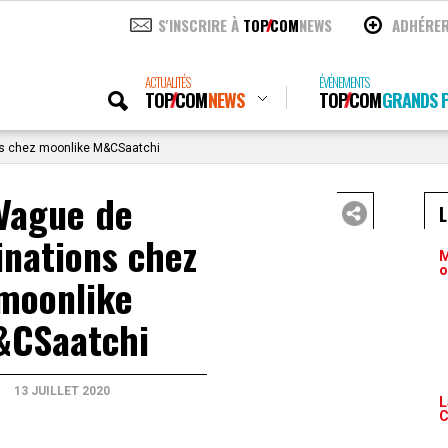
S'INSCRIRE À
TOP
COM
NEWS
ADHÉRE
ACTUALITÉS
ÉVÉNEMENTS
TOP
COM
NEWS
TOP
COM
GRANDS P
s chez moonlike M&CSaatchi
Vague de
nations chez
M
o
moonlike
&CSaatchi
13 JUILLET 2020
L
C