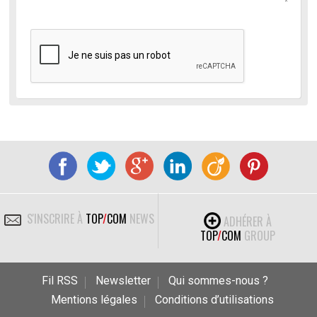
S'INSCRIRE À
TOP
/
COM
NEWS
ADHÉRER À
TOP
/
COM
GROUP
Fil RSS
Newsletter
Qui sommes-nous ?
Mentions légales
Conditions d’utilisations